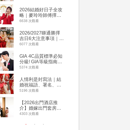
附歌曲連結、持續更
萬有利是
新
忌及吉祥
2026結婚好日子全攻
婚宴場地2
略｜麥玲玲師傅擇宜
15大酒
嫁娶結婚吉日｜一覽
廳婚禮場
6638 次觀看
4127 次觀
2026丙午馬年運程！
婚宴價錢
專業擇日結婚+避開沖
2026/2027睇通勝擇
回禮小禮
煞生肖指南
吉日6大注意事項｜自
宴/婚禮
行擇日攻略！宜嫁娶
意推介｜
6077 次觀看
4117 次觀
結婚吉日、擇日禁
到的客製
忌、相沖生肖一覽
姊妹禮物
GIA 4C品質標準必知
人情公價2
新）
分級! GIA等級指南如
結婚人情
何助你在婚前成為鑽
爐！十大
5374 次觀看
3835 次觀
石達人
額一覽｜
是封寫法
人情利是封寫法｜結
【姊妹裙
婚祝福語、署名、格
新娘大讚
式寫法教學｜中英文
裙店 度身訂造效果好
5196 次觀看
3726 次觀
版結婚賀詞一覽
過淘寶
【2026出門酒店推
禮金公價
介】婚嫁出門套房優
中位數最
惠 | 13間酒店出門套
文了解男
4303 次觀看
3380 次觀
餐及價錢
金與女家
額