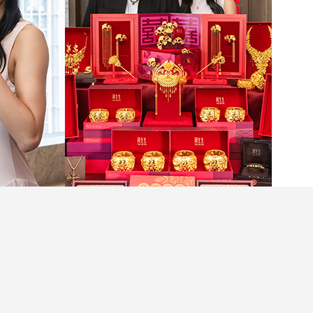
ia）與牙醫男友孔軍凱（Daryl），相戀13年，愛
Cecilia更在社交平台「宣布喜訊」並發布多張
道舉行夢幻婚禮！多年來，他們見證了對方在愛情
生新篇章的重要時刻，二人更以珠寶演繹專屬於彼
人的一刻。
閱讀全文