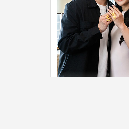
香港「跳高女神」楊文蔚（Cecil
情長跑終於修成正果，在6月8日，
婚禮照片，兩人遠赴日本北海
中展現的不同面貌，在踏入人
此的愛情故事，捕捉最真摯動