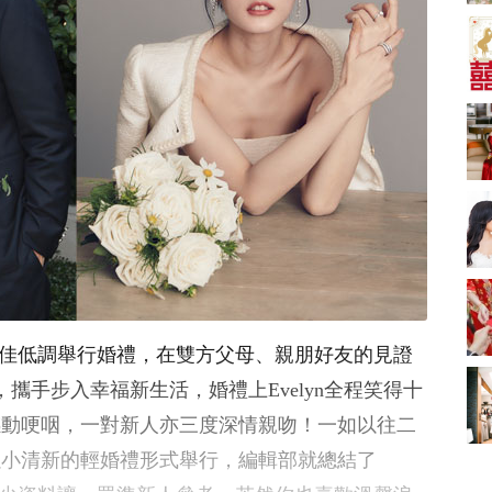
A-1 Bakery、天仁茗
茶、ROYCE'、Paul
中式婚禮敬茶吉利說
Lafayet、agnès b.
話 | 70+句兄弟姊妹團
必備結婚祝福金句 |
2664 次觀看
新娘出門、斟茶、戴
金器時金句
奢華婚宴場地 2026｜
5大全港最奢華婚宴場
地推介！四季酒店、
2048 次觀看
瑰麗酒店、麗晶酒
店、Cloud 39、合和
結婚禮物送咩好 |
酒店 打造夢幻氣派婚
2026年閨蜜新婚禮物
禮
推薦 | 8大貼心結婚送
1790 次觀看
禮靈感
Bridal Shower 7大籌
備指南Q&A丨婚前派
對主題活動、場地佈
1581 次觀看
譚運佳低調舉行婚禮，在雙方父母、親朋好友的見證
置構思丨Bridal
Shower打卡姊妹裝靈
2026室內Pre-
攜手步入幸福新生活，婚禮上Evelyn全程笑得十
感＋特色場地推介
wedding邊間好？9間
感動哽咽，一對新人亦三度深情親吻！一如以往二
香港婚紗攝影Studio
1559 次觀看
推介| 婚紗相格調及價
以小清新的輕婚禮形式舉行，編輯部就總結了
錢