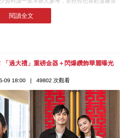
了不少資料讓一眾準新人參考，若然你也喜歡溫馨浪
過以下的內容啊！
閱讀全文
！「過大禮」重磅金器＋閃爆鑽飾華麗曝光
-09 18:00
49802 次觀看