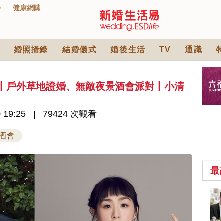
D
健康網購
婚照攝錄
結婚儀式
婚後生活
TV
通識
婚禮丨戶外草地證婚、無敵夜景酒會派對丨小清
 19:25
79424 次觀看
酒會
最
2026人氣結婚餅卡禮
券一覽｜最新嫁喜餅
卡優惠折扣！奇華、
2842 次觀看