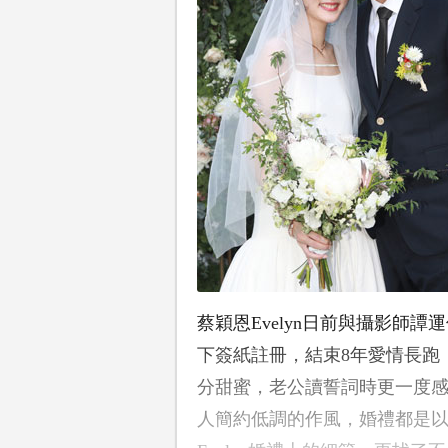
蔡穎恩Evelyn日前與攝影師
下簽紙註冊，結束8年愛情長跑，
分甜蜜，老公讀誓詞時更一度
人簡約低調的作風，婚禮都是