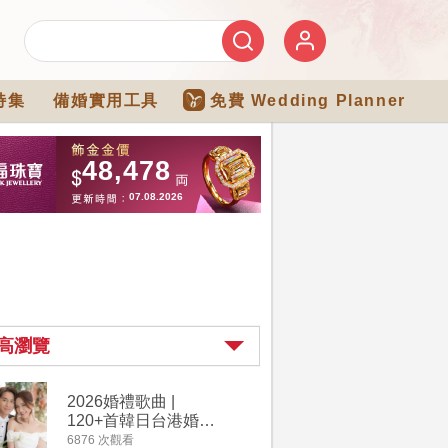
特集
備婚實用工具
免費 Wedding Planner
高瀏覽
2026婚禮歌曲 |
過大禮詳
120+首韓日台港婚禮
｜過大禮
必備結婚歌曲清單 |
用品chec
6876 次觀看
4264 次觀