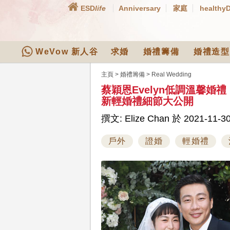
ESD
life
Anniversary
家庭
healthy
WeVow 新人谷
求婚
婚禮籌備
婚禮造型
主頁
>
婚禮籌備
>
Real Wedding
蔡穎恩Evelyn低調溫馨
新輕婚禮細節大公開
撰文: Elize Chan 於 2021-11-30
戶外
證婚
輕婚禮