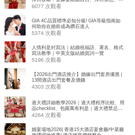
沖生肖一覽
6077 次觀看
GIA 4C品質標準必知分級! GIA等級指南如
何助你在婚前成為鑽石達人
5374 次觀看
人情利是封寫法｜結婚祝福語、署名、格式
寫法教學｜中英文版結婚賀詞一覽
5196 次觀看
【2026出門酒店推介】婚嫁出門套房優惠 |
13間酒店出門套餐及價錢
4303 次觀看
過大禮詳細教學2026｜過大禮程序比較、用
品checklist、包羅萬有利是｜過大禮禁忌及
吉祥說話
4264 次觀看
婚宴場地2026| 香港15大酒店宴會廳/中菜廳
婚禮場地推薦| 酒店婚宴價錢整合