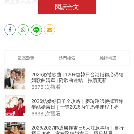
最真實的婚禮參考！
閱讀全文
最高瀏覽
熱門搜索
編輯精選
2026婚禮歌曲 | 120+首韓日台港婚禮必備結
婚歌曲清單 | 附歌曲連結、持續更新
6876 次觀看
2026結婚好日子全攻略｜麥玲玲師傅擇宜嫁
娶結婚吉日｜一覽2026丙午馬年運程！專業
擇日結婚+避開沖煞生肖指南
6638 次觀看
2026/2027睇通勝擇吉日6大注意事項｜自行
擇日攻略！宜嫁娶結婚吉日、擇日禁忌、相