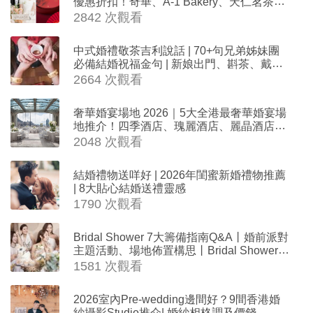
優惠折扣！奇華、A-1 Bakery、天仁茗茶、
ROYCE'、Paul Lafayet、agnès b.
2842 次觀看
中式婚禮敬茶吉利說話 | 70+句兄弟姊妹團
必備結婚祝福金句 | 新娘出門、斟茶、戴金
器時金句
2664 次觀看
奢華婚宴場地 2026｜5大全港最奢華婚宴場
地推介！四季酒店、瑰麗酒店、麗晶酒店、
Cloud 39、合和酒店 打造夢幻氣派婚禮
2048 次觀看
結婚禮物送咩好 | 2026年閨蜜新婚禮物推薦
| 8大貼心結婚送禮靈感
1790 次觀看
Bridal Shower 7大籌備指南Q&A丨婚前派對
主題活動、場地佈置構思丨Bridal Shower打
卡姊妹裝靈感＋特色場地推介
1581 次觀看
2026室內Pre-wedding邊間好？9間香港婚
紗攝影Studio推介| 婚紗相格調及價錢