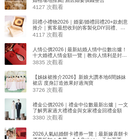
4127 次觀看
回禮小禮物2026｜婚宴/婚禮回禮20+款創意
推介｜賓客最想收到的客製化DIY回禮、姊
妹禮物（持續更新）
4117 次觀看
人情公價2026 | 最新結婚人情中位數出爐！
十大婚禮人情金額一覽｜教你人情利是封寫
法
3835 次觀看
【姊妹裙推介2026】新娘大讚本地6間姊妹
裙店 度身訂造效果好過淘寶
3726 次觀看
禮金公價2026｜禮金中位數最新出爐｜一文
了解男家過大禮禮金與女家禮金回禮金額
3380 次觀看
2026人氣結婚餅卡禮券一覽｜最新嫁喜餅卡