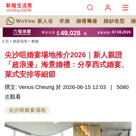
WeVow 新人谷
求婚
婚禮籌備
婚紗造型
主頁
>
婚宴場地
>
餐廳
尖沙咀婚宴場地推介2026｜新人親證
「超浪漫」海景婚禮：分享西式婚宴、
菜式安排等細節
撰文: Venus Cheung 於 2026-06-15 12:03
5080
次觀看
尖沙咀婚宴場地