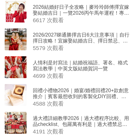
2026結婚好日子全攻略｜麥玲玲師傅擇宜嫁
娶結婚吉日｜一覽2026丙午馬年運程！專業
擇日結婚+避開沖煞生肖指南
6617 次觀看
2026/2027睇通勝擇吉日6大注意事項｜自行
擇日攻略！宜嫁娶結婚吉日、擇日禁忌、相
沖生肖一覽
5579 次觀看
人情利是封寫法｜結婚祝福語、署名、格式
寫法教學｜中英文版結婚賀詞一覽
4699 次觀看
回禮小禮物2026｜婚宴/婚禮回禮20+款創意
推介｜賓客最想收到的客製化DIY回禮、姊
妹禮物（持續更新）
4588 次觀看
過大禮詳細教學2026｜過大禮程序比較、用
品checklist、包羅萬有利是｜過大禮禁忌及
吉祥說話
4191 次觀看