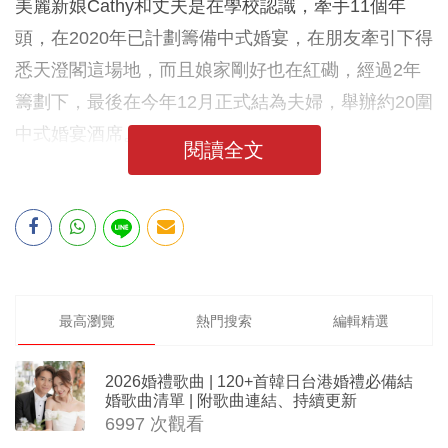
美麗新娘Cathy和丈夫是在學校認識，牽手11個年
頭，在2020年已計劃籌備中式婚宴，在朋友牽引下得
悉天澄閣這場地，而且娘家剛好也在紅磡，經過2年
籌劃下，最後在今年12月正式結為夫婦，舉辦約20圍
中式婚宴酒席。
閱讀全文
最高瀏覽
熱門搜索
編輯精選
2026婚禮歌曲 | 120+首韓日台港婚禮必備結
婚歌曲清單 | 附歌曲連結、持續更新
6997 次觀看