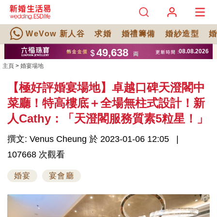
WeVow 新人谷
求婚
婚禮籌備
婚紗造型
主頁
>
婚宴場地
【極好評婚宴場地】卓越口碑天澄閣中
菜廳！特高樓底＋全場無柱式設計！新
人Cathy：「天澄閣服務質素5粒星！」
撰文: Venus Cheung 於 2023-01-06 12:05
107668 次觀看
婚宴
宴會廳