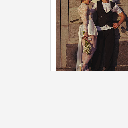
鑽石象徵永恆與承諾，求婚、
案」。近年培育鑽（Lab-Grown Di
迅速崛起，價格親民、設計更多
新趨勢。有人說珠寶界正在大