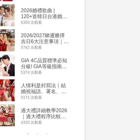
2026丙午馬年運程！
婚宴價錢
專業擇日結婚+避開沖
2026婚禮歌曲 |
【202
煞生肖指南
120+首韓日台港婚禮
介】婚嫁
必備結婚歌曲清單 |
惠 | 1
6350 次觀看
4064 次觀
附歌曲連結、持續更
餐及價錢
新
2026/2027睇通勝擇
回禮小禮
吉日6大注意事項｜自
宴/婚禮
行擇日攻略！宜嫁娶
意推介｜
5782 次觀看
4014 次觀
結婚吉日、擇日禁
到的客製
忌、相沖生肖一覽
姊妹禮物
GIA 4C品質標準必知
人情公價2
新）
分級! GIA等級指南如
結婚人情
何助你在婚前成為鑽
爐！十大
5374 次觀看
3937 次觀
石達人
額一覽｜
是封寫法
人情利是封寫法｜結
【姊妹裙
婚祝福語、署名、格
新娘大讚
式寫法教學｜中英文
裙店 度身訂造效果好
5171 次觀看
3746 次觀
版結婚賀詞一覽
過淘寶
過大禮詳細教學2026
禮金公價
｜過大禮程序比較、
中位數最
用品checklist、包羅
文了解男
4320 次觀看
3607 次觀
萬有利是｜過大禮禁
金與女家
忌及吉祥說話
額