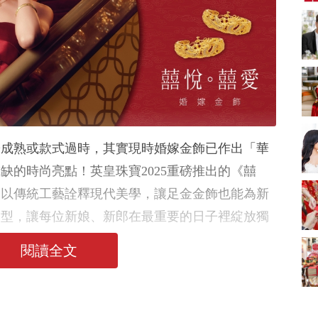
新娘出門、斟茶、戴
金器時金句
奢華婚宴場地 2026｜
5大全港最奢華婚宴場
地推介！四季酒店、
2312 次觀看
瑰麗酒店、麗晶酒
店、Cloud 39、合和
2026人氣結婚餅卡禮
酒店 打造夢幻氣派婚
券一覽｜最新嫁喜餅
禮
卡優惠折扣！奇華、
2312 次觀看
A-1 Bakery、天仁茗
茶、ROYCE'、Paul
過大禮套裝｜2026年
於成熟或款式過時，其實現時婚嫁金飾已作出「華
Lafayet、agnès b.
過大禮專門店至抵套
裝清單｜鮑魚花膠海
1764 次觀看
缺的時尚亮點！英皇珠寶2025重磅推出的《囍
味籃價錢最平$1,988
起
，以傳統工藝詮釋現代美學，讓足金金飾也能為新
2026室內Pre-
wedding邊間好？9間
造型，讓每位新娘、新郎在最重要的日子裡綻放獨
香港婚紗攝影Studio
1721 次觀看
推介| 婚紗相格調及價
錢
閱讀全文
結婚禮物送咩好 |
2026年閨蜜新婚禮物
推薦 | 8大貼心結婚送
1541 次觀看
禮靈感