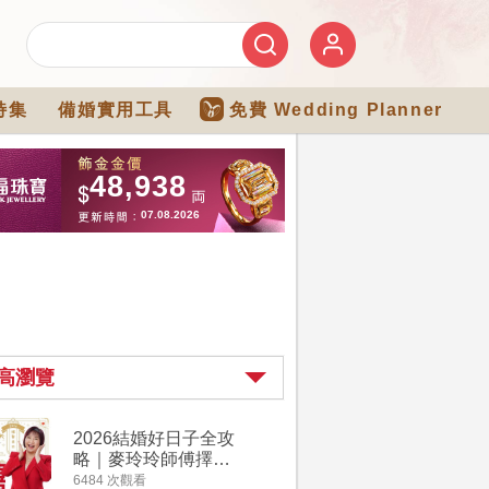
特集
備婚實用工具
免費 Wedding Planner
高瀏覽
2026結婚好日子全攻
婚宴場地2
略｜麥玲玲師傅擇宜
15大酒
嫁娶結婚吉日｜一覽
廳婚禮場
6484 次觀看
4274 次觀