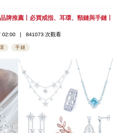
飾品牌推薦丨必買戒指、耳環、頸鏈與手鏈丨
 02:00
841073 次觀看
環
手鏈