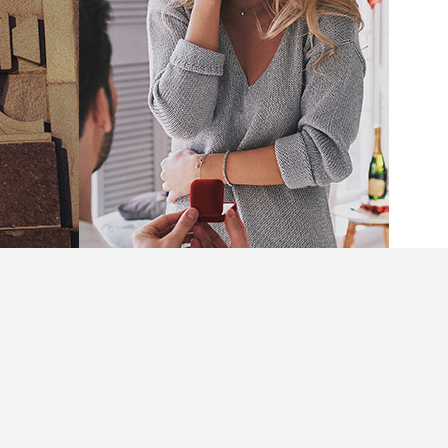
訂婚、婚禮一定要有鑽石？以前幾乎是「標準答
amond）與培育寶石（Lab-Grown Gemstones）
元，成功吸引大量年輕消費者，彷彿成為Z世代
洗牌，新一代當真不再買天然鑽石？還是其實變為