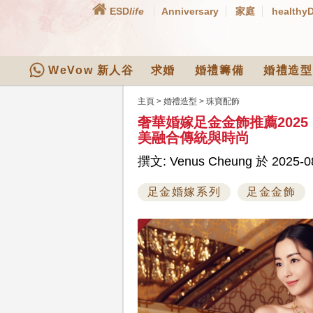
ESD
life
Anniversary
家庭
healthy
WeVow 新人谷
求婚
婚禮籌備
婚禮造型
主頁
>
婚禮造型
>
珠寶配飾
奢華婚嫁足金金飾推薦202
美融合傳統與時尚
撰文: Venus Cheung 於 2025-08
足金婚嫁系列
足金金飾