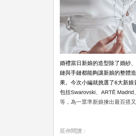
婚禮當日新娘的造型除了婚紗
鏈與手鏈都能夠讓新娘的整體
果。今次小編就挑選了6大新娘
包括Swarovski、ARTĒ Madrid、
等，為一眾準新娘揀出最百搭
延伸閱讀：