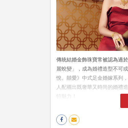
傳統結婚金飾珠寶常被認為過
麗蛻變」，成為婚禮造型不可或
悅。囍愛》中式足金婚嫁系列
人配襯出既奢華又時尚的婚禮
特魅力！