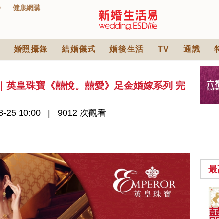
D
健康網購
婚照攝錄
結婚儀式
婚後生活
TV
通識
5｜英皇珠寶《囍悅。囍愛》足金婚嫁系列 完
-25 10:00
9012 次觀看
最
中式婚禮敬茶吉利說
話 | 70+句兄弟姊妹團
必備結婚祝福金句 |
2565 次觀看