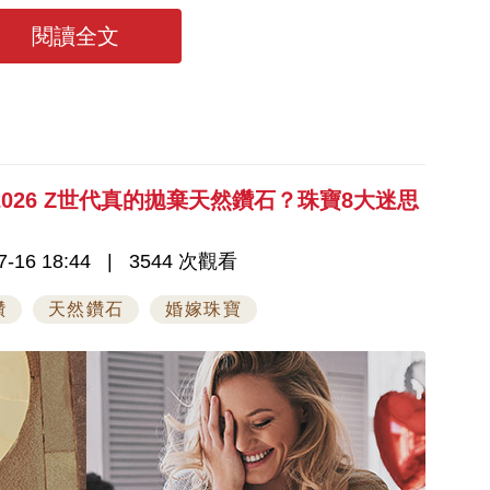
+ 11大美甲趨勢
閱讀全文
2026 Z世代真的拋棄天然鑽石？珠寶8大迷思
-16 18:44
3544 次觀看
鑽
天然鑽石
婚嫁珠寶