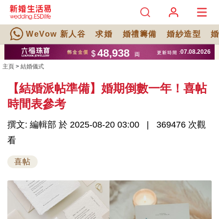
WeVow 新人谷
求婚
婚禮籌備
婚紗造型
主頁
>
結婚儀式
【結婚派帖準備】婚期倒數一年！喜帖
時間表參考
撰文: 編輯部 於 2025-08-20 03:00
369476 次觀
看
喜帖