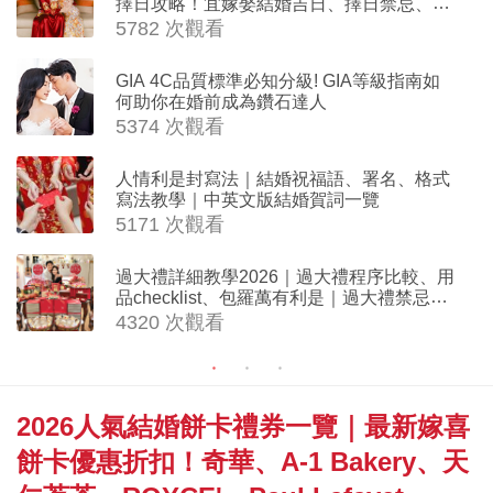
擇日攻略！宜嫁娶結婚吉日、擇日禁忌、相
沖生肖一覽
5782 次觀看
GIA 4C品質標準必知分級! GIA等級指南如
何助你在婚前成為鑽石達人
5374 次觀看
人情利是封寫法｜結婚祝福語、署名、格式
寫法教學｜中英文版結婚賀詞一覽
5171 次觀看
過大禮詳細教學2026｜過大禮程序比較、用
品checklist、包羅萬有利是｜過大禮禁忌及
吉祥說話
4320 次觀看
2026人氣結婚餅卡禮券一覽｜最新嫁喜
餅卡優惠折扣！奇華、A-1 Bakery、天