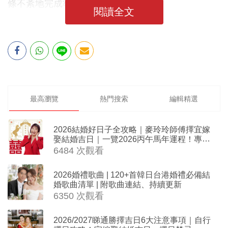
條不紊地完成準備：
閱讀全文
最高瀏覽
熱門搜索
編輯精選
2026結婚好日子全攻略｜麥玲玲師傅擇宜嫁
娶結婚吉日｜一覽2026丙午馬年運程！專業
擇日結婚+避開沖煞生肖指南
6484 次觀看
2026婚禮歌曲 | 120+首韓日台港婚禮必備結
婚歌曲清單 | 附歌曲連結、持續更新
6350 次觀看
2026/2027睇通勝擇吉日6大注意事項｜自行