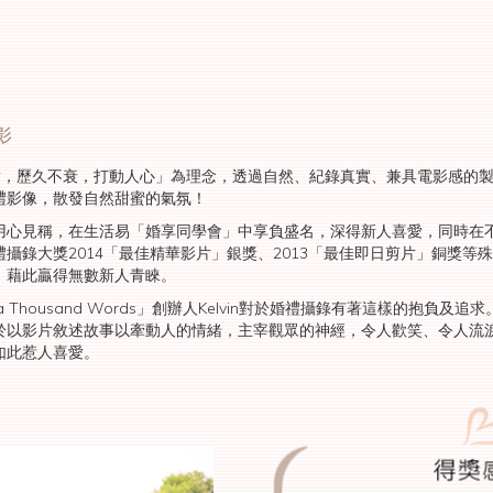
影
「自然紀實，歷久不衰，打動人心」為理念，透過自然、紀錄真實、兼具電影感
禮影像，散發自然甜蜜的氣氛！
用心見稱，在生活易「婚享同學會」中享負盛名，深得新人喜愛，同時在
攝錄大獎2014「最佳精華影片」銀獎、2013「最佳即日剪片」銅獎等
，藉此贏得無數新人青睞。
Worth a Thousand Words」創辦人Kelvin對於婚禮攝錄有著這樣的
以影片敘述故事以牽動人的情緒，主宰觀眾的神經，令人歡笑、令人流淚，全
如此惹人喜愛。