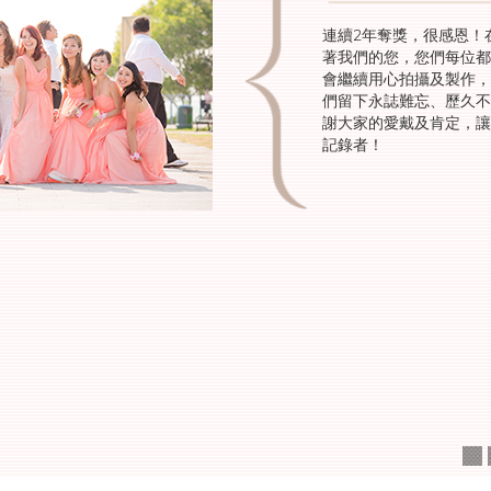
連續2年奪獎，很感恩！
著我們的您，您們每位都
會繼續用心拍攝及製作，
們留下永誌難忘、歷久不
謝大家的愛戴及肯定，讓
記錄者！