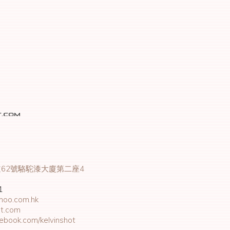
62號駱駝漆大廈第二座4
1
hoo.com.hk
ot.com
book.com/kelvinshot