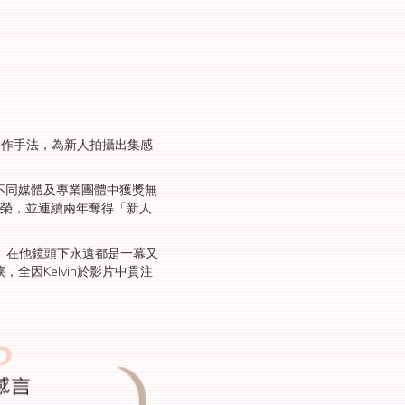
的製作手法，為新人拍攝出集感
不同媒體及專業團體中獲獎無
殊榮，並連續兩年奪得「新人
抱負及追求。在他鏡頭下永遠都是一幕又
因Kelvin於影片中貫注