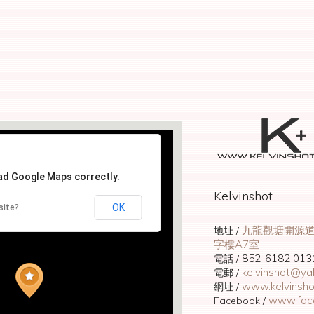
oad Google Maps correctly.
Kelvinshot
OK
site?
九龍觀塘開源道
地址 /
字樓A7室
852-6182 013
電話 /
kelvinshot@ya
電郵 /
www.kelvinsh
網址 /
www.face
Facebook /