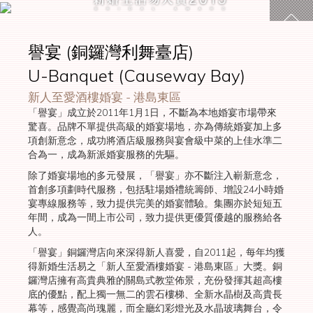
譽宴 (銅鑼灣利舞臺店)
2015得獎
名單
U-Banquet (Causeway Bay)
新人至愛酒樓婚宴 - 港島東區
「譽宴」成立於2011年1月1日，不斷為本地婚宴市場帶來
驚喜。品牌不單提供高級的婚宴場地，亦為傳統婚宴加上多
項創新意念，成功將酒店級服務與宴會級中菜的上佳水準二
合為一，成為新派婚宴服務的先驅。
除了婚宴場地的多元發展，「譽宴」亦不斷注入嶄新意念，
首創多項劃時代服務，包括駐場婚禮統籌師、增設24小時婚
宴專線服務等，致力提供完美的婚宴體驗。集團亦於短短五
年間，成為一間上市公司，致力提供更優質優越的服務給各
人。
「譽宴」銅鑼灣店向來深得新人喜愛，自2011起，每年均獲
得新婚生活易之「新人至愛酒樓婚宴 - 港島東區」大獎。銅
鑼灣店擁有高貴典雅的關島式教堂佈景，充份發揮其超高樓
底的優點，配上獨一無二的雲石樓梯、全新水晶樹及高貴長
幕等，感覺高尚瑰麗，而全廳幻彩燈光及水晶玻璃舞台，令