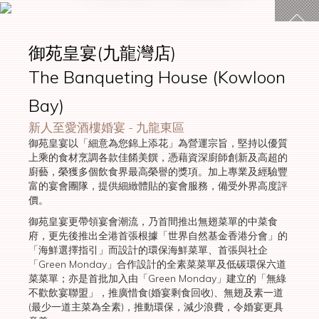
御苑皇宴(九龍灣店)
2016得獎
名單
The Banqueting House (Kowloon
Bay)
新人至愛酒樓婚宴 - 九龍東區
御苑皇宴以「細意為您錦上添花」為營運宗旨，堅持以優質
上乘的食材烹調各款佳餚美饌，憑藉資深廚師創新及高超的
廚藝，榮獲多個飲食界最高榮譽的獎項。加上專業及經驗豐
富的宴會團隊，提供細緻體貼的宴會服務，備受外界高度評
價。
御苑皇宴更帶領宴會潮流，乃首間推出無翅菜單的中菜食
府，更先後推出全港首張根據「世界自然基金香港分會」的
「海鮮選擇指引」而設計的環保海鮮菜單、首張與社企
「Green Monday」合作設計的全素菜菜單及低碳環保六道
菜菜單；亦是首批加入由「Green Monday」建立的「無綠
不歡飲宴聯盟」，推廣惜食(婚宴剩食回收)、無翅及素一道
(最少一道主菜為全素)，推動環保，減少浪費，令婚宴更具