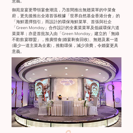
意義。
御苑皇宴更帶領宴會潮流，乃首間推出無翅菜單的中菜食
府，更先後推出全港首張根據「世界自然基金香港分會」的
「海鮮選擇指引」而設計的環保海鮮菜單、首張與社企
「Green Monday」合作設計的全素菜菜單及低碳環保六道
菜菜單；亦是首批加入由「Green Monday」建立的「無綠
不歡飲宴聯盟」，推廣惜食(婚宴剩食回收)、無翅及素一道
(最少一道主菜為全素)，推動環保，減少浪費，令婚宴更具
意義。