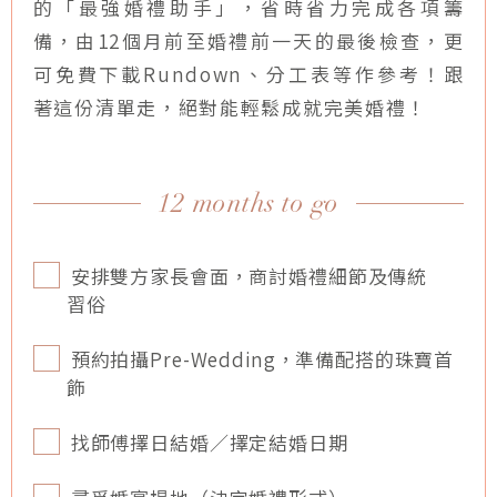
的「最強婚禮助手」，省時省力完成各項籌
備，由12個月前至婚禮前一天的最後檢查，更
可免費下載Rundown、分工表等作參考！跟
著這份清單走，絕對能輕鬆成就完美婚禮！
12 months to go
安排雙方家長會面，商討婚禮細節及傳統
習俗
預約拍攝Pre-Wedding，準備配搭的珠寶首
飾
找師傅擇日結婚／擇定結婚日期