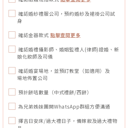
確認婚紗禮服公司，預約婚紗及裙褂公司試
身
確認金器款式
點擊查閱更多
確認婚禮攝影師、婚姻監禮人(律師)證婚、新
娘化妝師及司儀
確認婚宴場地，並預訂教堂（如適用）及
場地佈置公司
預計餅咭數量（中式禮餅/西餅）
為兄弟姊妹團開WhatsApp群組方便溝通
擇吉日安床/過大禮日子，備嫁妝及過大禮物
品