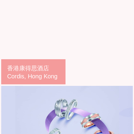
香港康得思酒店
Cordis, Hong Kong