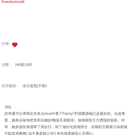
freedomcwk
評價
消費：
HK$8,500
所用服務：
全日造型(不限)
優點
好幸運可以俾我在甘多位mua中選了Fanny! 對我黎講她已是最好的。化妝專
業，她有品味地把造和去婚紗/晚裝互相配撘。個個都當天大讚我的裝扮。仲
有，她多謝佢身邊幫了我全日，除了做好化妝個部分，佢都好主動落力為新娘
打點其他事務( 這不應是她工作!) 有佢係度她安心又開心。