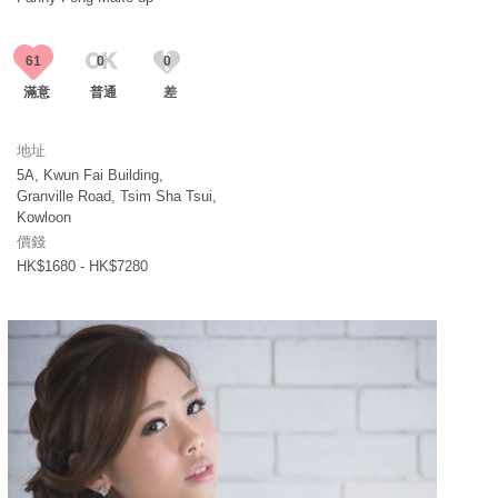
61
0
0
滿意
普通
差
地址
5A, Kwun Fai Building,
Granville Road, Tsim Sha Tsui,
Kowloon
價錢
HK$1680 - HK$7280