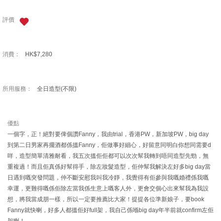
評價
消費：
HK$7,280
所用服務：
全日造型(不限)
優點
一個字，正！絕對要俾個讚Fanny，我由trial，香港PW，新加坡PW，big day
到第二日男家再擺酒都係搵Fanny，佢做事好細心，好留意同明白你想同需要d
咩，造型簡單清雅耐看，我五次搵佢佢都可以次次幫我轉到唔同造型先勁，無
重複過！而且佢真係好幫得手，除左妝髮造型，佢仲幫我解決左好多big day當
日遇到嘅突發問題，仲不斷安慰我叫我冷靜，我覺得有佢參與我嘅婚禮係我嘅
幸運，更難得嘅係佢除左當我係生意上嘅客人外，更會交個心出來幫我為我設
想，將我當成朋一樣，所以一定要推薦比大家！提提各位準新娘子，要book
Fanny就快喇，好多人都搵佢好full架，我自己係喺big day年半前就confirm左佢