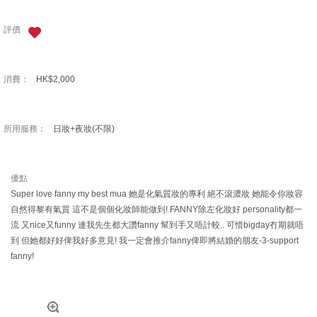
評價
消費：
HK$2,000
所用服務：
日妝+夜妝(不限)
優點
Super love fanny my best mua 她是化氣質妝的專利 絕不滾濃妝 她能令你妝容
自然得黎有氣質 這不是個個化妝師能做到! FANNY除左化妝好 personality都一
流 又nice又funny 連我先生都大讚fanny 幫到手又唔計較.. 可惜bigday冇期就唔
到 但她都好好俾我好多意見! 我一定會推介fanny俾即將結婚的朋友-3-support
fanny!