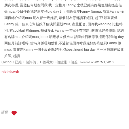
朋友都讚, 當然任何朋友問我,我一定推介Fanny, 之後已經有好幾位朋友搵左佢
做mua, 今日仲係我好朋友仔big day tim, 都係搵左Fanny 做mua. 就算Fanny 撞
期再轉介紹既mua 朋友都十級好評, 每個朋友仔都讚不絕口, 超正! 最重要係
Fanny 係一個真心幫新娘子解決問題既mua, 盡量配合, 因為我wedding 比較特
別, 有cocktail 有dinner, 轉㛇多d, Fanny 一句完全冇問題, 解決我好多煩惱, 試過
有名牌mua介紹既mua, book 哂應承左做Mua 話睇錯日曆原來撞期係我big day
兩個月前話唔得, 當時真係唔知點算,不過都係因為咁我先好好彩搵到Fanny 做
mua. 實在差Fanny 一個十級正既好評, 係best friend big day 再一次感謝神級化
㛇師, 超讚
QwingQ 已給 1 個評價，1 個滿意 0 個普通 0 個差
Posted on 02 Oct, 2016
nixiekwok
評價