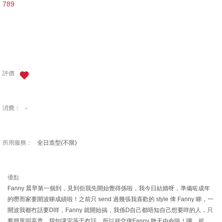
789
評價
消費：
-
所用服務：
全日造型(不限)
優點
Fanny 晨早第一個到，見到佢我先開始覺得係啦，我今日結婚呀，準備咗成年
的嘢而家要開波睇成績啦！之前只 send 過幾張我喜歡的 style 俾 Fanny 睇，一
開波我都冇話要D咩，Fanny 就開始搞，我係D自己都唔知自己想要咩的人，只
要簡單同高貴。我知講完等于冇話。所以就交俾Fanny 聽天由命啦！嘩，超