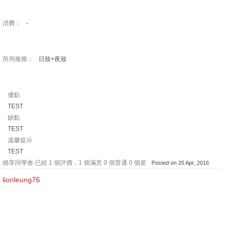
消費：
-
所用服務：
日妝+夜妝
優點
TEST
缺點
TEST
溫馨提示
TEST
婚享同學會 已給 1 個評價，1 個滿意 0 個普通 0 個差
Posted on 26 Apr, 2016
lionleung76