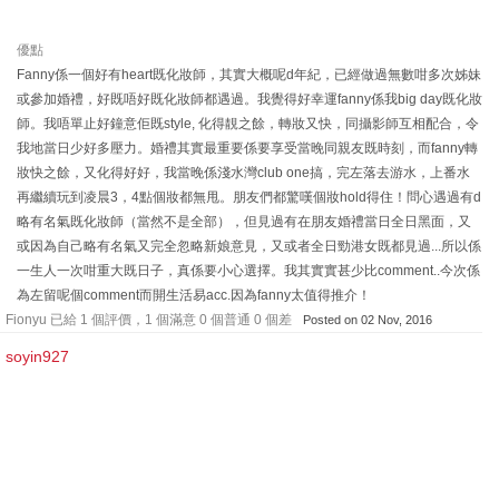
優點
Fanny係一個好有heart既化妝師，其實大概呢d年紀，已經做過無數咁多次姊妹
或參加婚禮，好既唔好既化妝師都遇過。我覺得好幸運fanny係我big day既化妝
師。我唔單止好鐘意佢既style, 化得靚之餘，轉妝又快，同攝影師互相配合，令
我地當日少好多壓力。婚禮其實最重要係要享受當晚同親友既時刻，而fanny轉
妝快之餘，又化得好好，我當晚係淺水灣club one搞，完左落去游水，上番水
再繼續玩到凌晨3，4點個妝都無甩。朋友們都驚嘆個妝hold得住！問心遇過有d
略有名氣既化妝師（當然不是全部），但見過有在朋友婚禮當日全日黑面，又
或因為自己略有名氣又完全忽略新娘意見，又或者全日勁港女既都見過...所以係
一生人一次咁重大既日子，真係要小心選擇。我其實實甚少比comment..今次係
為左留呢個comment而開生活易acc.因為fanny太值得推介！
Fionyu 已給 1 個評價，1 個滿意 0 個普通 0 個差
Posted on 02 Nov, 2016
soyin927