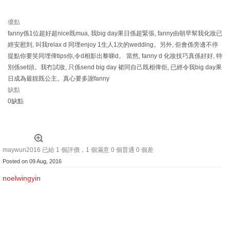
優點
fanny係1位超好超nice既mua, 我big day果日係超緊張, fanny由朝早幫我化妝已
經安慰到, 叫我relax d 同埋enjoy 1生人1次的wedding。另外, 佢會係旁邊不停
提點你要笑同埋俾tips你,令d相影出黎睇d。 當然, fanny d 化妝技巧真係好好, 特
別係set頭。我冇試妝, 只係send big day 裙同自己既相俾佢, 已經令我big day果
日成為最靚既公主。真心要多謝fanny
缺點
0缺點
maywun2016 已給 1 個評價，1 個滿意 0 個普通 0 個差
Posted on 09 Aug, 2016
noelwingyin