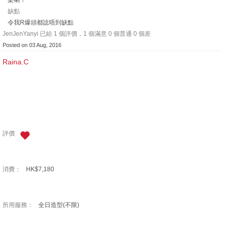
架喇！
缺點
令我R爆頭都諗唔到缺點
JenJenYanyi 已給 1 個評價，1 個滿意 0 個普通 0 個差
Posted on 03 Aug, 2016
Raina.C
評價
消費：
HK$7,180
所用服務：
全日造型(不限)