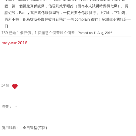
靚！第一個褂妝真係靚爆，估唔到效果咁好（因為本人試褂時覺得七爆）。長
話短說，Fanny 當日真係服侍周到，一切只要令你靚就得，上刀山，下油鍋，
再所不持！佢為咗我外影俾蚊咬到飛起一句 complain 都冇！多謝你令我靚足一
日！
789 已給 1 個評價，1 個滿意 0 個普通 0 個差
Posted on 11 Aug, 2016
maywun2016
評價
消費：
-
所用服務：
全日造型(不限)