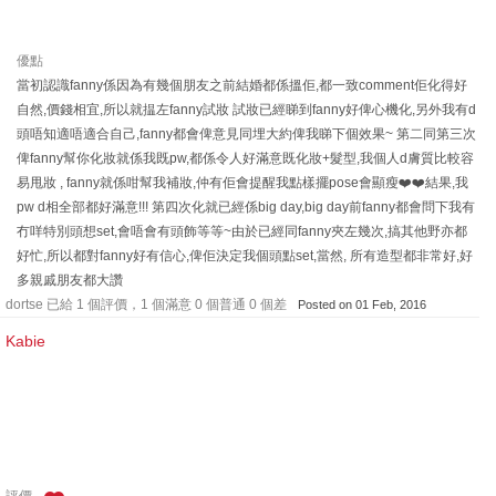
優點
當初認識fanny係因為有幾個朋友之前結婚都係搵佢,都一致comment佢化得好
自然,價錢相宜,所以就揾左fanny試妝 試妝已經睇到fanny好俾心機化,另外我有d
頭唔知適唔適合自己,fanny都會俾意見同埋大約俾我睇下個效果~ 第二同第三次
俾fanny幫你化妝就係我既pw,都係令人好滿意既化妝+髮型,我個人d膚質比較容
易甩妝 , fanny就係咁幫我補妝,仲有佢會提醒我點樣擺pose會顯瘦❤️❤️結果,我
pw d相全部都好滿意!!! 第四次化就已經係big day,big day前fanny都會問下我有
冇咩特別頭想set,會唔會有頭飾等等~由於已經同fanny夾左幾次,搞其他野亦都
好忙,所以都對fanny好有信心,俾佢決定我個頭點set,當然, 所有造型都非常好,好
多親戚朋友都大讚
dortse 已給 1 個評價，1 個滿意 0 個普通 0 個差
Posted on 01 Feb, 2016
Kabie