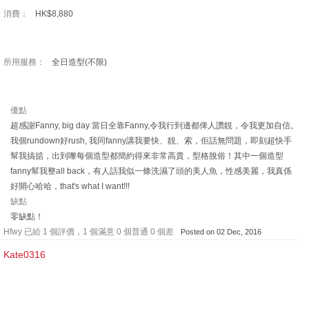
消費：
HK$8,880
所用服務：
全日造型(不限)
優點
超感謝Fanny, big day 當日全靠Fanny,令我行到邊都俾人讚靚，令我更加自信。
我個rundown好rush, 我同fanny講我要快、靚、索，佢話無問題，即刻超快手
幫我搞掂，出到嚟每個造型都簡約得來非常高貴，型格脫俗！其中一個造型
fanny幫我整all back，有人話我似一條洗濕了頭的美人魚，性感美麗，我真係
好開心哈哈，that's what I want!!!
缺點
零缺點！
Hfwy 已給 1 個評價，1 個滿意 0 個普通 0 個差
Posted on 02 Dec, 2016
Kate0316