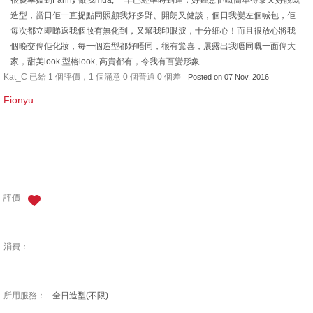
很慶幸搵到Fanny 做我mua, 一早已經準時到達，好鍾意佢嘅簡單得黎又好靚既
造型，當日佢一直提點同照顧我好多野、開朗又健談，個日我變左個喊包，佢
每次都立即睇返我個妝有無化到，又幫我印眼淚，十分細心！而且很放心將我
個晚交俾佢化妝，每一個造型都好唔同，很有驚喜，展露出我唔同嘅一面俾大
家，甜美look,型格look, 高貴都有，令我有百變形象
Kat_C 已給 1 個評價，1 個滿意 0 個普通 0 個差
Posted on 07 Nov, 2016
Fionyu
評價
消費：
-
所用服務：
全日造型(不限)