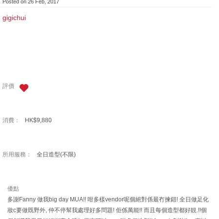
Posted on 26 Feb, 2017
gigichui
評價
消費：
HK$9,880
所用服務：
全日造型(不限)
優點
多謝Fanny 做我big day MUA!! 咁多樣vendor呢個絕對係最冇揀錯! 全日做足化
妝c要做既野外, 仲不停幫我處理好多問題! 佢係萬能!! 而且每個造型都好靚.!!個