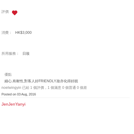
評價
消費：
HK$3,000
所用服務：
日妝
優點
細心,有耐性,對客人好FRIENDLY.妝亦化得好靚
noelwingyin 已給 1 個評價，1 個滿意 0 個普通 0 個差
Posted on 03 Aug, 2016
JenJenYanyi