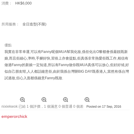
消費：
HK$6,000
所用服務：
全日造型(不限)
優點
我實在非常幸運,可以有Fanny呢個MUA幫我化妝,係佢化出O黎都會係最靚既新
娘,而且佢細心,準時,手腳好快,習俗上亦會提點,佢真係非常熱愛佢既工作,相信有
做過Fanny的新娘一定知道,所以有Fanny做你既MUA真係可以放心,佢好好傾,好
似自己朋友咁,人人都話鐘意佢,由於我係台灣辦BIG DAY既香港人,當然有係台灣
試過妝,但心入面都係鐘意Fanny既妝.
nixiekwok 已給 1 個評價，1 個滿意 0 個普通 0 個差
Posted on 17 Sep, 2016
emperorchick