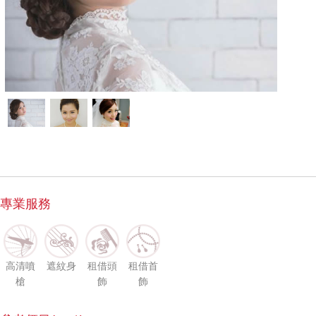
專業服務
高清噴
遮紋身
租借頭
租借首
槍
飾
飾