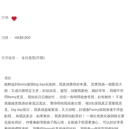
評價
消費：
HK$8,800
所用服務：
全日造型(不限)
優點
能夠揾到fanny做我big day化妝師，我真係覺得好幸運。 其實我係一個緊張大
師，又成日揸唔定主意，好似頭花， 髮型，頭髮既顏色，婚紗等等， 我都不停
問fanny意見， 我知佢日日都好忙， 但佢一有時間就會答我，好有耐性！ 不過
我最鐘意既係佢會直話直說， 覺得唔啱我就會出聲， 呢d先係我真正需要既意
見。big day當日， 我真係超級緊張，又大頭蝦，好感激Fanny係我身邊不停提
點我， 為我諗多步，如果無你， 我真係唔知點算好！ 一個出色既化妝師除左要
化妝化得好， 仲要兼顧埋新娘子既心情，令新娘子唔需要擔心， 可以好好享受
整個婚禮既過程， 我覺得fanny你真係做得好好， 我既每一個造型我都好鐘