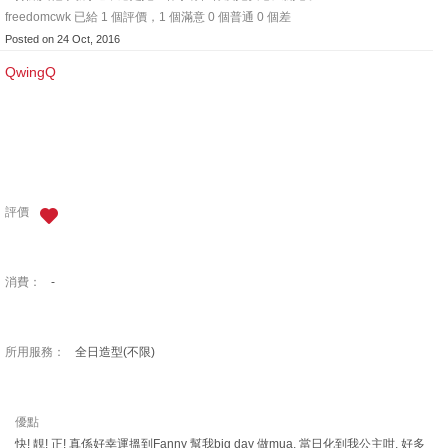
freedomcwk 已給 1 個評價，1 個滿意 0 個普通 0 個差
Posted on 24 Oct, 2016
QwingQ
評價
消費：
-
所用服務：
全日造型(不限)
優點
快! 靚! 正! 真係好幸運搵到Fanny 幫我big day 做mua, 當日化到我公主咁, 好多