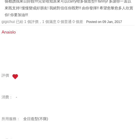
個都讚我果日好靚!!!!完全唔知原來可以carry咁多個造型!! fanny! 多謝你一直以
來既支持! 慢慢變成好朋友! 我絕對信任你既野!! 由你發揮!! 希望愈黎愈多人欣賞
你! 你要加油!!!
gigichui 已給 1 個評價，1 個滿意 0 個普通 0 個差
Posted on 09 Jan, 2017
Anaislo
評價
消費：
-
所用服務：
全日造型(不限)