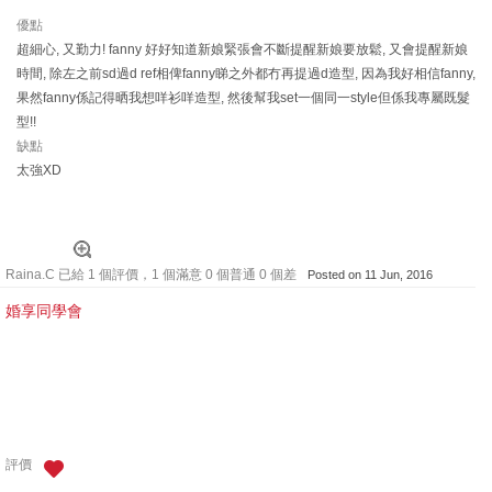
優點
超細心, 又勤力! fanny 好好知道新娘緊張會不斷提醒新娘要放鬆, 又會提醒新娘
時間, 除左之前sd過d ref相俾fanny睇之外都冇再提過d造型, 因為我好相信fanny,
果然fanny係記得晒我想咩衫咩造型, 然後幫我set一個同一style但係我專屬既髮
型!!
缺點
太強XD
Raina.C 已給 1 個評價，1 個滿意 0 個普通 0 個差
Posted on 11 Jun, 2016
婚享同學會
評價