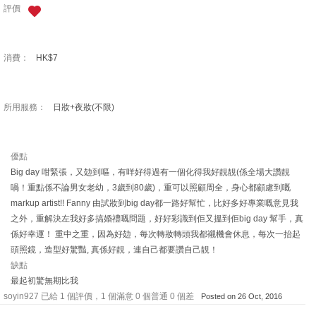
評價
消費：
HK$7
所用服務：
日妝+夜妝(不限)
優點
Big day 咁緊張，又攰到嘔，有咩好得過有一個化得我好靚靚(係全場大讚靚
喎！重點係不論男女老幼，3歲到80歲)，重可以照顧周全，身心都顧慮到嘅
markup artist!! Fanny 由試妝到big day都一路好幫忙，比好多好專業嘅意見我
之外，重解決左我好多搞婚禮嘅問題，好好彩識到佢又搵到佢big day 幫手，真
係好幸運！ 重中之重，因為好攰，每次轉妝轉頭我都襯機會休息，每次一抬起
頭照鏡，造型好驚豔, 真係好靚，連自己都要讚自己靚！
缺點
最起初驚無期比我
soyin927 已給 1 個評價，1 個滿意 0 個普通 0 個差
Posted on 26 Oct, 2016