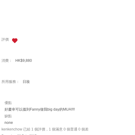
評價
消費：
HK$9,880
所用服務：
日妝
優點
好慶幸可以搵到Fanny做我big day的MUA!!!!
缺點
none
kenkenchow 已給 1 個評價，1 個滿意 0 個普通 0 個差