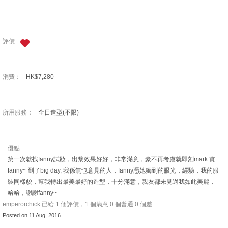
評價
消費：
HK$7,280
所用服務：
全日造型(不限)
優點
第一次就找fanny試妝，出黎效果好好，非常滿意，豪不再考慮就即刻mark 實
fanny~ 到了big day, 我係無乜意見的人，fanny憑她獨到的眼光，經驗，我的服
裝同樣貌，幫我轉出最美最好的造型，十分滿意，親友都未見過我如此美麗，
哈哈，謝謝fanny~
emperorchick 已給 1 個評價，1 個滿意 0 個普通 0 個差
Posted on 11 Aug, 2016