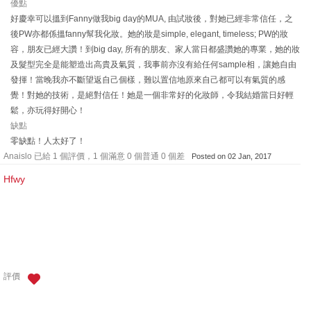
優點
好慶幸可以搵到Fanny做我big day的MUA, 由試妝後，對她已經非常信任，之
後PW亦都係搵fanny幫我化妝。她的妝是simple, elegant, timeless; PW的妝
容，朋友已經大讚！到big day, 所有的朋友、家人當日都盛讚她的專業，她的妝
及髮型完全是能塑造出高貴及氣質，我事前亦沒有給任何sample相，讓她自由
發揮！當晚我亦不斷望返自己個樣，難以置信地原來自己都可以有氣質的感
覺！對她的技術，是絕對信任！她是一個非常好的化妝師，令我結婚當日好輕
鬆，亦玩得好開心！
缺點
零缺點！人太好了！
Anaislo 已給 1 個評價，1 個滿意 0 個普通 0 個差
Posted on 02 Jan, 2017
Hfwy
評價