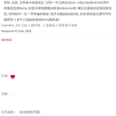
得快, 自然, 又唔會令個樣老左. 試到一半已經諗住join :) Big day前send左我中
意嘅造型俾fanny, 佢當日幫我整嘅仲靚過reference相. 嗰日註冊後好趕換迎賓造
型, 佢同助手一定一早準備好晚裝. 助手化嘅姐妹妝好靚, 好多朋友都大讚同平時
嘅唔同 :) 其中三個姐妹都係fanny嘅新娘!
isabelbel_lee 已給 1 個評價，1 個滿意 0 個普通 0 個差
Posted on 01 Feb, 2016
dortse
評價
消費：
-
所用服務：
全日造型(不限)