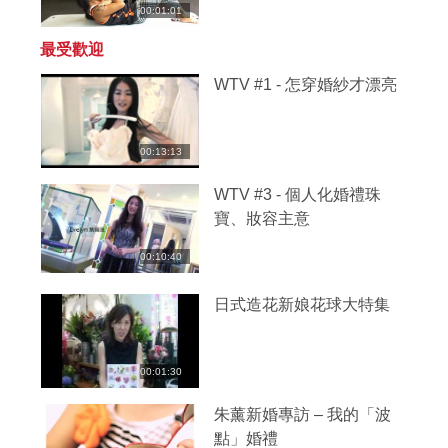
00:01:01
最受歡迎
WTV #1 - 怎穿婚紗才漂亮
00:13:13
WTV #3 - 個人化婚禮珠
寶、妝容主意
00:10:40
日式造花新娘花球大特集
00:01:30
朱薰新婚專訪 – 我的「波
點」婚禮