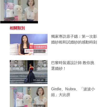
相關類別
獨家專訪原子鏸：第一次影
婚紗相和試婚紗的感動時刻
00:02:03
巴黎時裝週設計師 教你挑
選婚紗！
00:02:18
Girdle、Nubra、「波波小
姐」大比拼
00:04:42