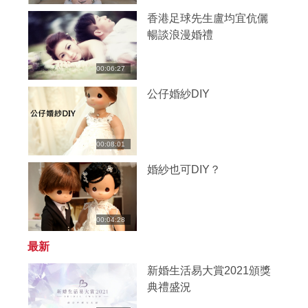
香港足球先生盧均宜伉儷
暢談浪漫婚禮
00:06:27
公仔婚紗DIY
00:08:01
婚紗也可DIY？
00:04:28
最新
新婚生活易大賞2021頒獎
典禮盛況