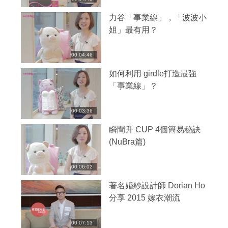
力谷「事業線」，「波波小
姐」最有用？
00:04:46
如何利用 girdle打造最強
「事業線」？
00:03:36
瞬間升 CUP 4個簡易秘訣
(NuBra篇)
00:06:02
著名婚紗設計師 Dorian Ho
分享 2015 嫁衣潮流
00:07:13