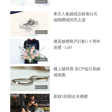
00:04:00
東京人氣婚戒店銀座白石
揭開鑽戒閃亮之謎
00:03:28
優質婚禮商戶計劃 | 十周年
巡禮 - LoV
00:02:00
樓上舖尋寶 高CP值日系婚
戒推薦
00:02:03
新娘1招踢走水桶腰