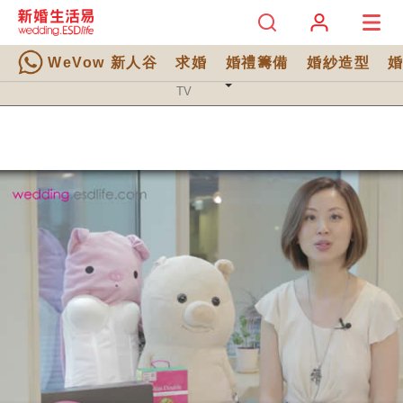
WeVow 新人谷
求婚
婚禮籌備
婚紗造型
TV 分類
TV