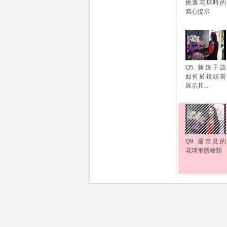
挑選花球時的
窩心提示
Q5. 新娘子該
如何於鏡頭前
展示其...
Q9. 最常見的
花球形態種類