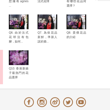
想擁有agnés
法式花球
有哪些花品何
...
選擇？
Q6. 由於法式
Q7. 為保花品
Q8. 貴價花品
花球沒有包
新鮮，準新人
的介紹
腳，如何...
該於婚...
Q10. 香港新娘
子最熱門的花
品選擇