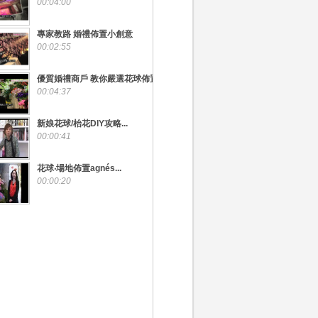
00:04:00
專家教路 婚禮佈置小創意
00:02:55
優質婚禮商戶 教你嚴選花球佈置
00:04:37
新娘花球/枱花DIY攻略...
00:00:41
花球‧場地佈置agnés...
00:00:20