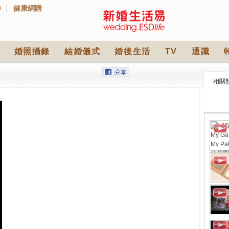
D
健康網購
婚照攝錄
結婚儀式
婚後生活
TV
通識
相關