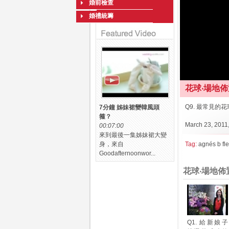
婚前檢查
婚禮統籌
花球‧場地佈置ag
Q9. 最常見的
7分鐘 姊妹裙變韓風頭
箍？
March 23, 2011,
00:07:00
來到最後一集姊妹裙大變
身，來自
Tag:
agnés b fle
Goodafternoonwor...
花球‧場地佈置ag
Q1. 給新娘子