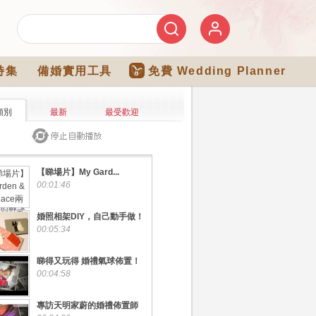
特集
備婚實用工具
免費 Wedding Planner
類別
最新
最受歡迎
【睇場片】My Gard...
00:01:46
婚照相架DIY，自己動手做！
00:05:34
睇得又玩得 婚禮氣球佈置！
00:04:58
專訪天明家蔚的婚禮佈置師