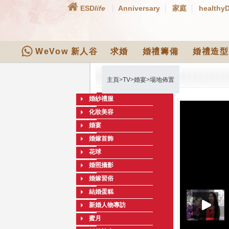
ESD
life
Anniversary
家庭
healthy
WeVow 新人谷
求婚
婚禮籌備
婚禮造型
主頁
>
TV
>
婚宴
>
場地佈置
婚紗禮服
化妝美容
婚宴
婚嫁首飾
花球
婚照攝影
婚嫁習俗
結婚蛋糕
新婚人物專訪
蜜月