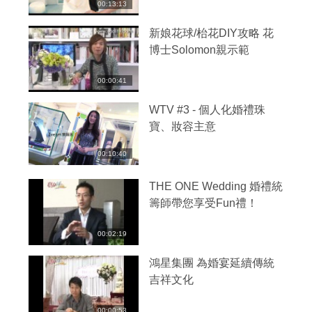
00:13:13
新娘花球/枱花DIY攻略 花
博士Solomon親示範
00:00:41
WTV #3 - 個人化婚禮珠
寶、妝容主意
00:10:40
THE ONE Wedding 婚禮統
籌師帶您享受Fun禮！
00:02:19
鴻星集團 為婚宴延續傳統
吉祥文化
00:00:53