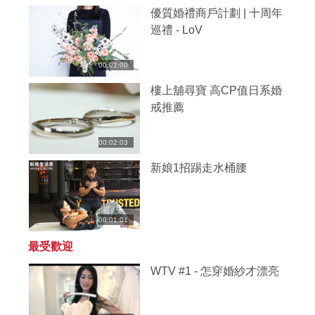
優質婚禮商戶計劃 | 十周年
巡禮 - LoV
00:02:00
樓上舖尋寶 高CP值日系婚
戒推薦
00:02:03
新娘1招踢走水桶腰
00:01:01
最受歡迎
WTV #1 - 怎穿婚紗才漂亮