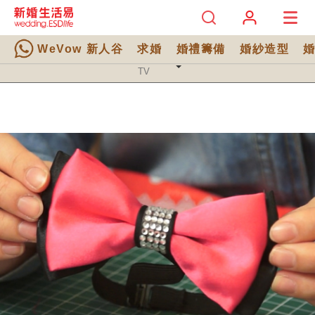
WeVow 新人谷
求婚
婚禮籌備
婚紗造型
TV 分類
TV