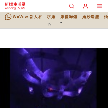
WeVow 新人谷
求婚
婚禮籌備
婚紗造型
TV 分類
TV