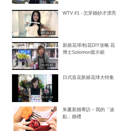
WTV #1 - 怎穿婚紗才漂亮
00:13:13
新娘花球/枱花DIY攻略 花
博士Solomon親示範
00:00:41
日式造花新娘花球大特集
00:01:30
朱薰新婚專訪 – 我的「波
點」婚禮