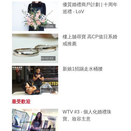
優質婚禮商戶計劃 | 十周年
巡禮 - LoV
00:02:00
樓上舖尋寶 高CP值日系婚
戒推薦
00:02:03
新娘1招踢走水桶腰
00:01:01
最受歡迎
WTV #3 - 個人化婚禮珠
寶、妝容主意
00:10:40