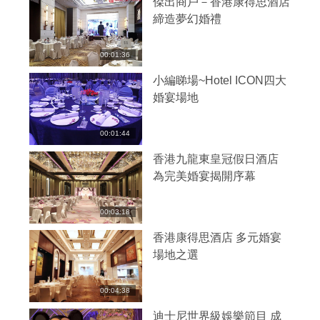
傑出商戶－香港康得思酒店
締造夢幻婚禮
00:01:36
小編睇場~Hotel ICON四大
婚宴場地
00:01:44
香港九龍東皇冠假日酒店
為完美婚宴揭開序幕
00:03:18
香港康得思酒店 多元婚宴
場地之選
00:04:38
迪士尼世界級娛樂節目 成