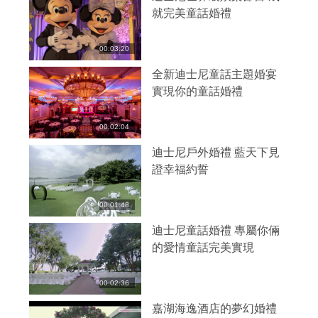
就完美童話婚禮
00:03:20
全新迪士尼童話主題婚宴
實現你的童話婚禮
00:02:04
迪士尼戶外婚禮 藍天下見
證幸福約誓
00:01:48
迪士尼童話婚禮 專屬你倆
的愛情童話完美實現
00:02:36
嘉湖海逸酒店的夢幻婚禮