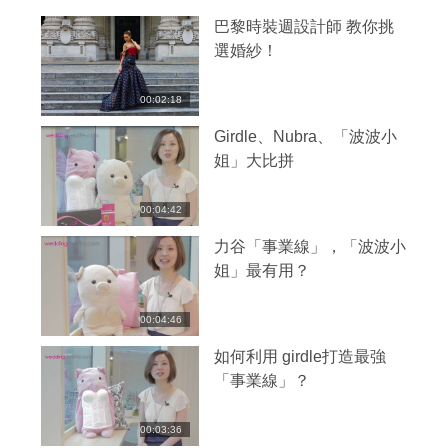
巴黎時裝週設計師 教你挑
選婚紗！
00:02:18
Girdle、Nubra、「波波小
姐」大比拼
00:04:42
力谷「事業線」，「波波小
姐」最有用？
00:04:46
如何利用 girdle打造最強
「事業線」？
00:03:36