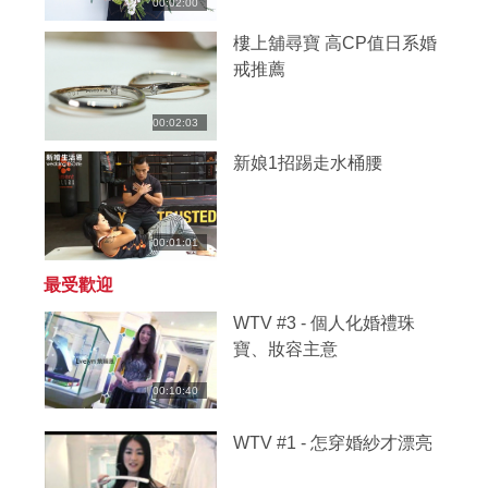
00:02:00
樓上舖尋寶 高CP值日系婚
戒推薦
00:02:03
新娘1招踢走水桶腰
00:01:01
最受歡迎
WTV #3 - 個人化婚禮珠
寶、妝容主意
00:10:40
WTV #1 - 怎穿婚紗才漂亮