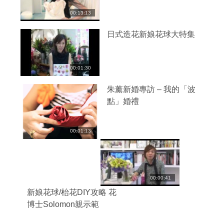
00:13:13
日式造花新娘花球大特集
00:01:30
朱薰新婚專訪 – 我的「波
點」婚禮
00:01:13
00:00:41
新娘花球/枱花DIY攻略 花
博士Solomon親示範