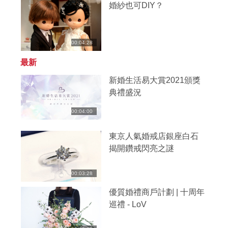
婚紗也可DIY？
00:04:28
最新
新婚生活易大賞2021頒獎
典禮盛況
00:04:00
東京人氣婚戒店銀座白石
揭開鑽戒閃亮之謎
00:03:28
優質婚禮商戶計劃 | 十周年
巡禮 - LoV