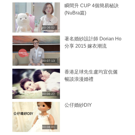
瞬間升 CUP 4個簡易秘訣
(NuBra篇)
00:06:02
著名婚紗設計師 Dorian Ho
分享 2015 嫁衣潮流
00:07:13
香港足球先生盧均宜伉儷
暢談浪漫婚禮
00:06:27
公仔婚紗DIY
00:08:01