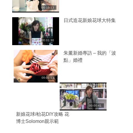
00:13:13
日式造花新娘花球大特集
00:01:30
朱薰新婚專訪 – 我的「波
點」婚禮
00:01:13
00:00:41
新娘花球/枱花DIY攻略 花
博士Solomon親示範