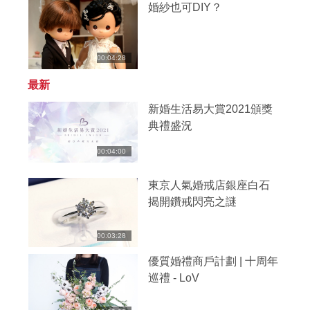
婚紗也可DIY？
00:04:28
最新
新婚生活易大賞2021頒獎
典禮盛況
00:04:00
東京人氣婚戒店銀座白石
揭開鑽戒閃亮之謎
00:03:28
優質婚禮商戶計劃 | 十周年
巡禮 - LoV