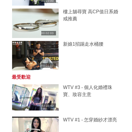
00:02:00
樓上舖尋寶 高CP值日系婚
戒推薦
00:02:03
新娘1招踢走水桶腰
00:01:01
最受歡迎
WTV #3 - 個人化婚禮珠
寶、妝容主意
00:10:40
WTV #1 - 怎穿婚紗才漂亮