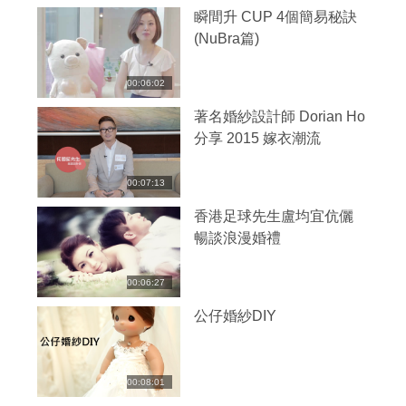
瞬間升 CUP 4個簡易秘訣
(NuBra篇)
00:06:02
著名婚紗設計師 Dorian Ho
分享 2015 嫁衣潮流
00:07:13
香港足球先生盧均宜伉儷
暢談浪漫婚禮
00:06:27
公仔婚紗DIY
00:08:01