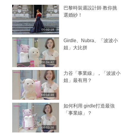
巴黎時裝週設計師 教你挑
選婚紗！
00:02:18
Girdle、Nubra、「波波小
姐」大比拼
00:04:42
力谷「事業線」，「波波小
姐」最有用？
00:04:46
如何利用 girdle打造最強
「事業線」？
00:03:36