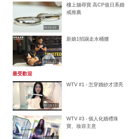
樓上舖尋寶 高CP值日系婚
戒推薦
00:02:03
新娘1招踢走水桶腰
00:01:01
最受歡迎
WTV #1 - 怎穿婚紗才漂亮
00:13:13
WTV #3 - 個人化婚禮珠
寶、妝容主意
00:10:40