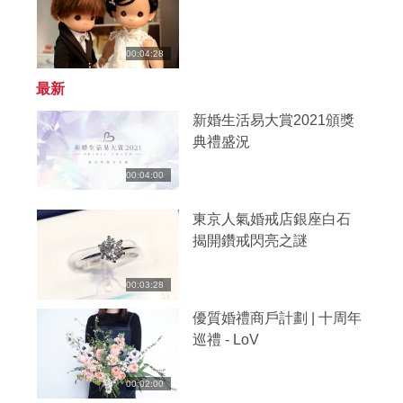
00:04:28
最新
新婚生活易大賞2021頒獎
典禮盛況
00:04:00
東京人氣婚戒店銀座白石
揭開鑽戒閃亮之謎
00:03:28
優質婚禮商戶計劃 | 十周年
巡禮 - LoV
00:02:00