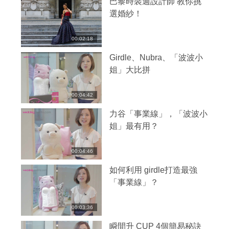
巴黎時裝週設計師 教你挑
選婚紗！
00:02:18
Girdle、Nubra、「波波小
姐」大比拼
00:04:42
力谷「事業線」，「波波小
姐」最有用？
00:04:46
如何利用 girdle打造最強
「事業線」？
00:03:36
瞬間升 CUP 4個簡易秘訣