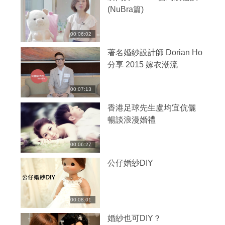
(NuBra篇)
00:06:02
著名婚紗設計師 Dorian Ho
分享 2015 嫁衣潮流
00:07:13
香港足球先生盧均宜伉儷
暢談浪漫婚禮
00:06:27
公仔婚紗DIY
00:08:01
婚紗也可DIY？