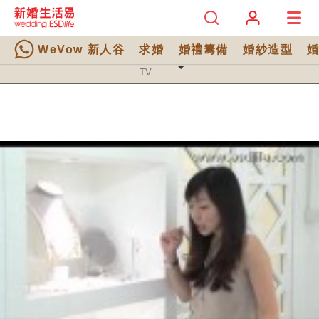
WeVow 新人谷
求婚
婚禮籌備
婚紗造型
TV 分類
TV