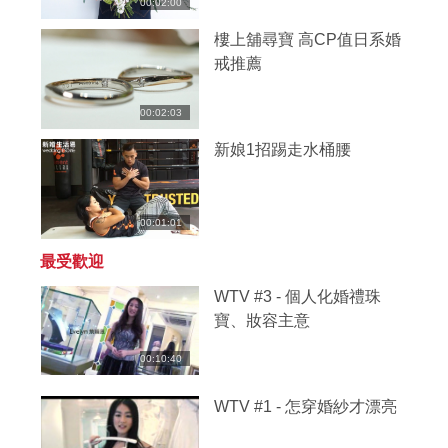
00:02:00
樓上舖尋寶 高CP值日系婚
戒推薦
00:02:03
新娘1招踢走水桶腰
00:01:01
最受歡迎
WTV #3 - 個人化婚禮珠
寶、妝容主意
00:10:40
WTV #1 - 怎穿婚紗才漂亮