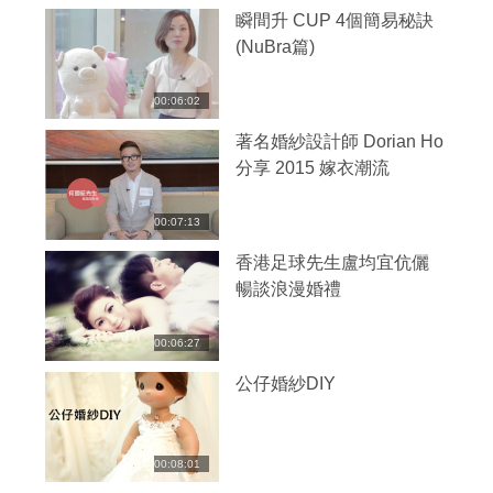
瞬間升 CUP 4個簡易秘訣
(NuBra篇)
00:06:02
著名婚紗設計師 Dorian Ho
分享 2015 嫁衣潮流
00:07:13
香港足球先生盧均宜伉儷
暢談浪漫婚禮
00:06:27
公仔婚紗DIY
00:08:01