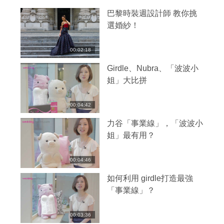
巴黎時裝週設計師 教你挑
選婚紗！
00:02:18
Girdle、Nubra、「波波小
姐」大比拼
00:04:42
力谷「事業線」，「波波小
姐」最有用？
00:04:46
如何利用 girdle打造最強
「事業線」？
00:03:36