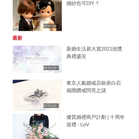
婚紗也可DIY？
00:04:28
最新
新婚生活易大賞2021頒獎
典禮盛況
00:04:00
東京人氣婚戒店銀座白石
揭開鑽戒閃亮之謎
00:03:28
優質婚禮商戶計劃 | 十周年
巡禮 - LoV