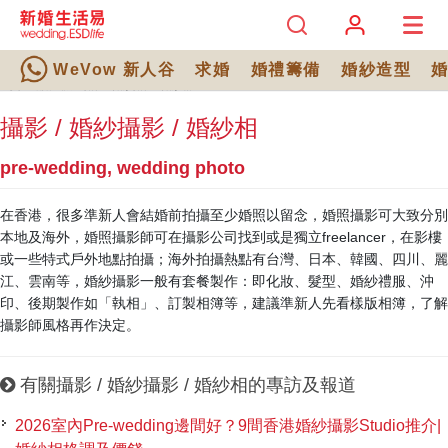
WeVow 新人谷
求婚
婚禮籌備
婚紗造型
主頁
>
結婚通識
> 攝影 / 婚紗攝影 / 婚紗相
攝影 / 婚紗攝影 / 婚紗相
pre-wedding, wedding photo
在香港，很多準新人會結婚前拍攝至少婚照以留念，婚照攝影可大致分別
本地及海外，婚照攝影師可在攝影公司找到或是獨立freelancer，在影樓
或一些特式戶外地點拍攝；海外拍攝熱點有台灣、日本、韓國、四川、麗
江、雲南等，婚紗攝影一般有套餐製作：即化妝、髮型、婚紗禮服、沖
印、後期製作如「執相」、訂製相簿等，建議準新人先看樣版相簿，了解
攝影師風格再作決定。
有關攝影 / 婚紗攝影 / 婚紗相的專訪及報道
2026室內Pre-wedding邊間好？9間香港婚紗攝影Studio推介|