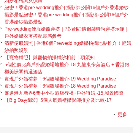
婚紗相格調及價錢
絕密！香港pre wedding推介| 攝影師公開16個戶外香港婚紗
攝影景點絕密！香港pre wedding推介| 攝影師公開16個戶外
香港婚紗攝影景點
Pre-wedding便服婚照穿搭｜7對網紅情侶裝時尚穿搭示範｜
戶外婚攝衣著搭配靈感參考
清新便服婚照 | 香港8個Prewedding婚攝拍攝地點推介！輕婚
紗拍照靚景
【寵物婚照】與寵物拍攝婚紗相前十項須知
5個性價比高戶外證婚場地推介-18 九龍東帝苑酒店 + 香港銀
樾美憬閣精選酒店
實現戶外婚禮夢！6個靚場推介-19 Wedding Paradise
實現戶外婚禮夢！6個靚場推介-18 Wedding Paradise
嚴選港九新界6間中小型酒店行禮+戶外證婚 -15 城景國際
【Big Day攝影】5個人氣婚禮攝影師推介及比較-17
更多