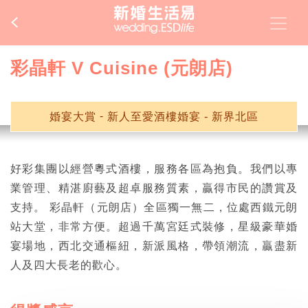
彩晶軒 V Cuisine (元朗店)
-
婚宴大賞
新人至愛酒樓婚宴 - 新界北區
好彩集團以經營粵式酒樓，服務各區為抱負。我們以專
業管理、精湛廚藝及超卓服務質素，贏得市民的讚賞及
支持。 彩晶軒（元朗店）全區獨一無二，位處西鐵元朗
站大堂，非常方便。超過千萬宮廷式裝修，星級豪華婚
宴場地，西北交通樞紐，新派風格，帶領潮流，贏盡新
人及四大長老的歡心。