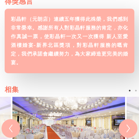
得獎感言
彩晶軒（元朗店）連續五年獲得此殊榮，我們感到
非常榮幸。感謝所有人對彩晶軒服務的肯定，亦化
作真誠一票，使彩晶軒一次又一次獲得 新人至愛
酒樓婚宴-新界北區獎項，對彩晶軒服務的嘅肯
定，我們承諾會繼續努力，為大家締造更完美的婚
宴。
相集