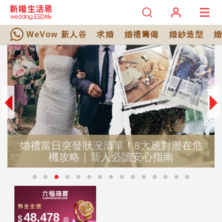
WeVow 新人谷
求婚
婚禮籌備
婚紗造型
婚禮當日突發狀況清單！8大應對潛在危
機攻略｜新人必讀安心指南