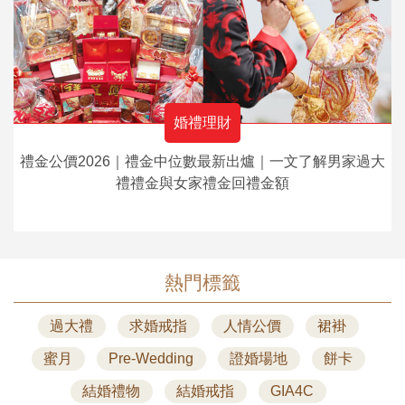
婚禮理財
禮金公價2026｜禮金中位數最新出爐｜一文了解男家過大
禮禮金與女家禮金回禮金額
熱門標籤
過大禮
求婚戒指
人情公價
裙褂
蜜月
Pre-Wedding
證婚場地
餅卡
結婚禮物
結婚戒指
GIA4C