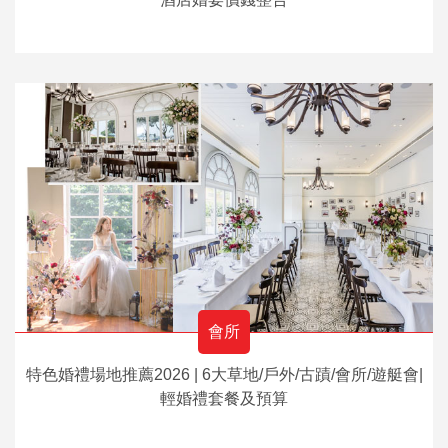
會所
特色婚禮場地推薦2026 | 6大草地/戶外/古蹟/會所/遊艇會|
輕婚禮套餐及預算