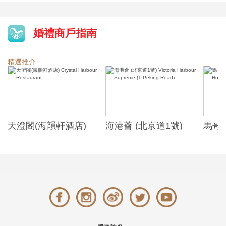
婚禮商戶指南
精選推介
天澄閣(海韻軒酒店)
海港薈 (北京道1號)
馬哥
Crystal Harbour
Victoria Harbour
Marc
Restaurant
Supreme (1 Peking
Hotel
Road)