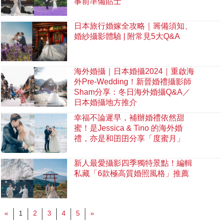
事前準備貼士
日本旅行婚嫁全攻略｜籌備須知、
婚紗攝影體驗 | 附常見5大Q&A
海外婚攝｜日本婚攝2024｜重啟海
外Pre-Wedding！新晉婚禮攝影師
Sham分享：冬日海外婚攝Q&A／
日本婚攝地方推介
幸福不論遲早，補辦婚禮依然甜
蜜！是Jessica & Tino 的海外婚
禮，亦是和囝囝分享「度蜜月」
新人最愛攝影四季獨特景點！編輯
私藏「6款極高質婚照風格」推薦
«
1
2
3
4
5
»