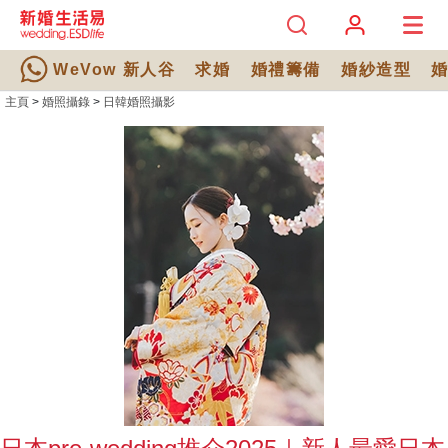
WeVow 新人谷
求婚
婚禮籌備
婚紗造型
主頁
>
婚照攝錄
>
日韓婚照攝影