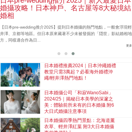
日本pre-wedding推介2025｜新人最愛日本
婚攝攻略！日本神戶、名古屋等8大秘境結
婚相
【日本pre-wedding推介2025】提到日本婚攝的熱門地點，一般會浮現輕
井澤、京都等地區。但日本原來藏著不少未被發掘的「隠世」影結婚相地
方，同樣適合作為日...
更多
日本婚禮推薦2024｜日本沖繩婚禮
教堂只需3萬起？必看海外婚禮沖
繩/輕井澤熱門地點！
日本婚攝公司「和寂WanoSabi」
2024/25｜揭秘日本美學的深邃之
美：體驗前所未有的日本婚攝 附6
大日式婚攝注意事項
日本婚攝四季熱門景點：北海道薰
衣草、輕井澤紅葉 附3大日本婚攝