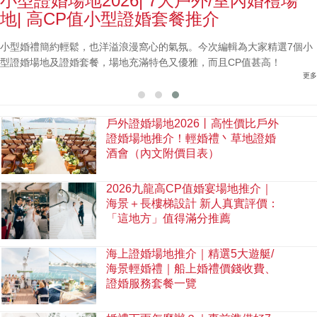
小型證婚場地2026| 7大戶外/室內婚禮場
地| 高CP值小型證婚套餐推介
小型婚禮簡約輕鬆，也洋溢浪漫窩心的氣氛。今次編輯為大家精選7個小
型證婚場地及證婚套餐，場地充滿特色又優雅，而且CP值甚高！
更多
戶外證婚場地2026丨高性價比戶外
證婚場地推介！輕婚禮丶草地證婚
酒會（內文附價目表）
2026九龍高CP值婚宴場地推介｜
海景＋長樓梯設計 新人真實評價：
「這地方」值得滿分推薦
海上證婚場地推介｜精選5大遊艇/
海景輕婚禮｜船上婚禮價錢收費、
證婚服務套餐一覽