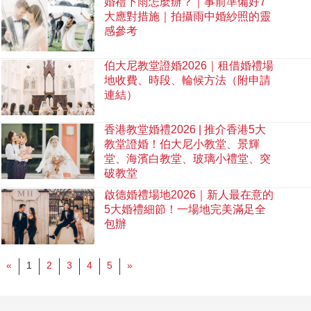
婚禮下雨怎麼辦？｜事前準備好7
大應對措施｜拍攝雨中婚紗照的靈
感參考
伯大尼教堂證婚2026｜租借婚禮場
地收費、時段、輪候方法（附申請
連結）
香港教堂婚禮2026 | 推介香港5大
教堂證婚！伯大尼小教堂、景輝
堂、海濱白教堂、玻璃小禮堂、突
破教堂
啟德婚禮場地2026｜新人最在意的
5大婚禮細節！一場地完美滿足全
包辦
«
1
2
3
4
5
»