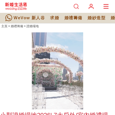
WeVow 新人谷
求婚
婚禮籌備
婚紗造型
主頁
>
婚禮籌備
>
證婚場地