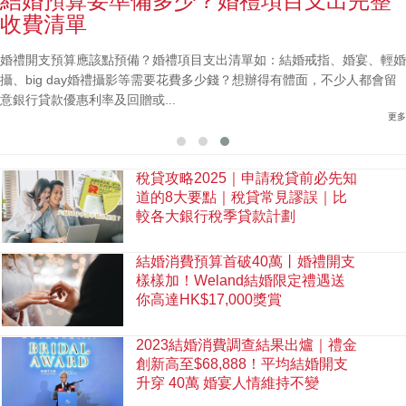
結婚預算要準備多少？婚禮項目支出完整
收費清單
婚禮開支預算應該點預備？婚禮項目支出清單如：結婚戒指、婚宴、輕婚
攝、big day婚禮攝影等需要花費多少錢？想辦得有體面，不少人都會留
意銀行貸款優惠利率及回贈或...
更多
稅貸攻略2025｜申請稅貸前必先知
道的8大要點｜稅貸常見謬誤｜比
較各大銀行稅季貸款計劃
結婚消費預算首破40萬丨婚禮開支
樣樣加！Weland結婚限定禮遇送
你高達HK$17,000獎賞
2023結婚消費調查結果出爐｜禮金
創新高至$68,888！平均結婚開支
升穿 40萬 婚宴人情維持不變