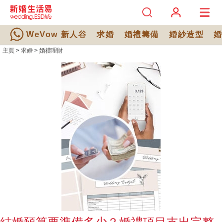
WeVow 新人谷
求婚
婚禮籌備
婚紗造型
主頁
>
求婚
>
婚禮理財