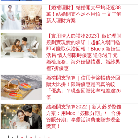
【婚禮理財】結婚開支平均花近38
萬！結婚開支不足不用怕 一文了解
新人理財方案
【實用情人節禮物2023】做好理財
規劃實現愛的承諾｜超低入場門檻
即可賺取保證回報！Blue x 新婚生
活易 情人節限時優惠 送你過千元
婚檢服務、海外婚攝禮遇、婚紗男
禮7折優惠
婚禮開支預算｜信用卡簽帳積分回
贈大比拼！限時優惠是否真的較
「優惠」？現金回贈比率相差逾26
倍
結婚開支預算2022｜新人必睇慳錢
方案：用Mox「簽賬分期」/「合併
簽賬分期」享靈活消費兼賺盡現金
獎賞！