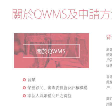
背
新
體婚
戶
提
香
背景
嚴
戶
榮譽顧問、審查委員會及評核機構
準新人與婚禮商戶之得益
商
婚