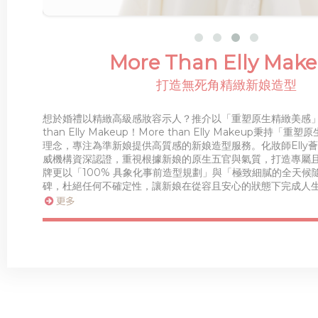
More Than Elly Mak
打造無死角精緻新娘造型
想於婚禮以精緻高級感妝容示人？推介以「重塑原生精緻美感」為
than Elly Makeup！More than Elly Makeup秉持
理念，專注為準新娘提供高質感的新娘造型服務。化妝師Elly
威機構資深認證，重視根據新娘的原生五官與氣質，打造專屬
牌更以「100% 具象化事前造型規劃」與「極致細膩的全天候
碑，杜絕任何不確定性，讓新娘在從容且安心的狀態下完成人
婚宴套餐優惠
2
優惠詳情