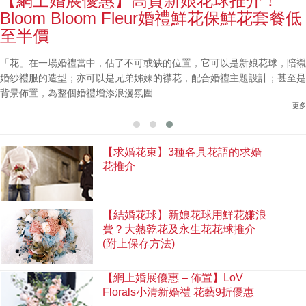
【網上婚展優惠】高質新娘花球推介！
Bloom Bloom Fleur婚禮鮮花保鮮花套餐低
至半價
「花」在一場婚禮當中，佔了不可或缺的位置，它可以是新娘花球，陪襯
婚紗禮服的造型；亦可以是兄弟姊妹的襟花，配合婚禮主題設計；甚至是
背景佈置，為整個婚禮增添浪漫氛圍...
更多
【求婚花束】3種各具花語的求婚
花推介
【結婚花球】新娘花球用鮮花嫌浪
費？大熱乾花及永生花花球推介
(附上保存方法)
【網上婚展優惠 – 佈置】LoV
Florals小清新婚禮 花藝9折優惠