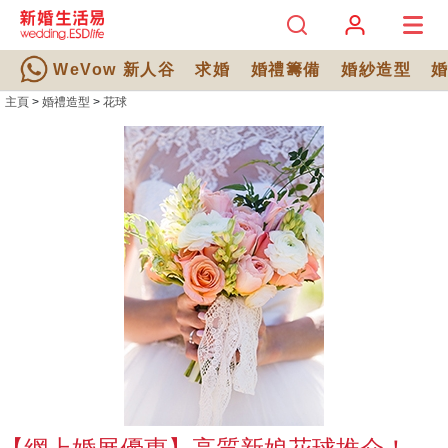
WeVow 新人谷
求婚
婚禮籌備
婚紗造型
主頁
>
婚禮造型
>
花球