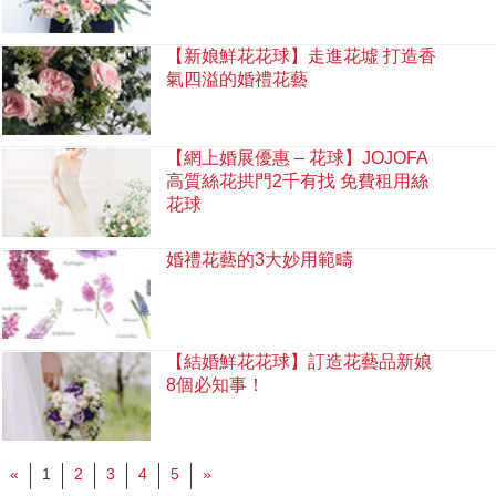
【新娘鮮花花球】走進花墟 打造香
氣四溢的婚禮花藝
【網上婚展優惠 – 花球】JOJOFA
高質絲花拱門2千有找 免費租用絲
花球
婚禮花藝的3大妙用範疇
【結婚鮮花花球】訂造花藝品新娘
8個必知事！
«
1
2
3
4
5
»