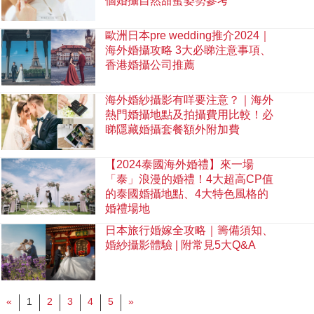
個婚攝自然甜蜜姿勢參考
歐洲日本pre wedding推介2024｜
海外婚攝攻略 3大必睇注意事項、
香港婚攝公司推薦
海外婚紗攝影有咩要注意？｜海外
熱門婚攝地點及拍攝費用比較！必
睇隱藏婚攝套餐額外附加費
【2024泰國海外婚禮】來一場
「泰」浪漫的婚禮！4大超高CP值
的泰國婚攝地點、4大特色風格的
婚禮場地
日本旅行婚嫁全攻略｜籌備須知、
婚紗攝影體驗 | 附常見5大Q&A
«
1
2
3
4
5
»