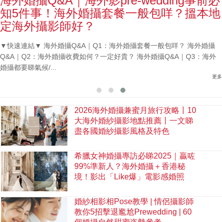
海外婚攝Q&A｜海外影pre-wedding事前必
知5件事！海外婚攝套餐一般包咩？搵本地
定海外攝影師好？
▼快速連結▼ 海外婚攝Q&A｜Q1：海外婚攝套餐一般包咩？ 海外婚攝
Q&A｜Q2：海外婚攝收費如何？一定好貴？ 海外婚攝Q&A｜Q3：海外
婚攝都要睇氣候/...
更多
2026海外婚攝兼蜜月旅行攻略丨10
大海外婚紗攝影地點推薦丨一文睇
盡各國婚紗攝影風格及特色
希臘女神婚攝專訪必睇2025｜贏咗
99%準新人？海外婚攝＋香港秘
境！影出「Like爆」電影感婚照
婚紗相影相Pose教學 | 情侶攝影師
教你5招擊退尷尬Prewedding | 60