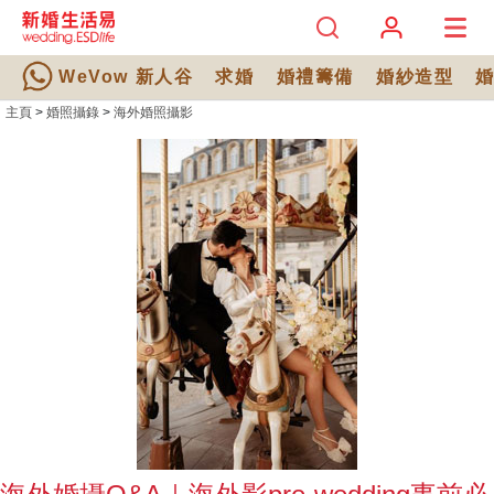
WeVow 新人谷
求婚
婚禮籌備
婚紗造型
主頁
>
婚照攝錄
>
海外婚照攝影