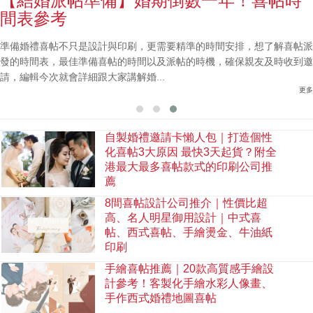
【結婚派帖準備】婚期倒數一年！喜帖時
間表參考
準備婚禮喜帖不只是設計與印刷，更需要精準的時間安排，想了解喜帖派
發的時間表，最佳準備喜帖的時間以及派帖的時機，確保親友及時收到邀
請，編輯今次就會詳細跟大家講解婚...
更多
自製婚禮邀請卡懶人包｜打造個性
化喜帖3大原因 最快3天起貨？附全
港最大最多喜帖款式的印刷公司推
薦
8間喜帖設計公司推介｜性價比超
高、名人明星御用設計｜中式喜
帖、西式喜帖、手繪燙金、牛油紙
印刷
手繪喜帖推薦｜20款高質感手繪設
計參考！客製化手繪水彩人像畫、
手作西式婚禮地圖喜帖