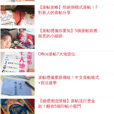
【派帖攻略】拒絕倒模式喜帖！7
對新人的喜帖分享
【派帖禮儀你要知】5個派帖前應
留意的小細節
Office派帖7大地雷位
派帖禮儀要跟傳統！中文喜帖格式
+寫法速學
【婚禮潮流情報】喜帖流行燙金
款！醒你5個印帖小竅門