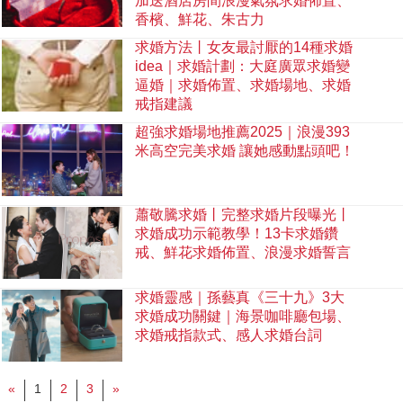
加送酒店房間浪漫氣氛求婚佈置、
香檳、鮮花、朱古力
求婚方法丨女友最討厭的14種求婚
idea｜求婚計劃：大庭廣眾求婚變
逼婚｜求婚佈置、求婚場地、求婚
戒指建議
超強求婚場地推薦2025｜浪漫393
米高空完美求婚 讓她感動點頭吧！
蕭敬騰求婚丨完整求婚片段曝光丨
求婚成功示範教學！13卡求婚鑽
戒、鮮花求婚佈置、浪漫求婚誓言
求婚靈感｜孫藝真《三十九》3大
求婚成功關鍵｜海景咖啡廳包場、
求婚戒指款式、感人求婚台詞
«
1
2
3
»