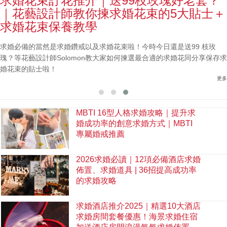
求婚花束訂花推介｜送99枝玫瑰好老套？
｜花藝設計師教你揀求婚花束的5大貼士＋
求婚花束保養教學
求婚必備的當然是求婚鑽戒以及求婚花束啦！今時今日還是送99 枝玫
瑰？等花藝設計師Solomon教大家如何揀選最合適的求婚花同分享保存求
婚花束的貼士啦！
更多
MBTI 16型人格求婚攻略｜提升求
婚成功率的創意求婚方式｜MBTI
專屬婚戒推薦
2026求婚必讀｜12項必備酒店求婚
佈置、求婚道具 | 36招提高成功率
的求婚攻略
求婚酒店推介2025｜精選10大酒店
求婚房間套餐優惠！海景求婚住宿