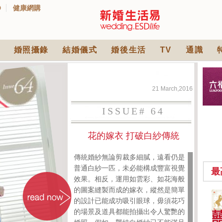
D
健康網購
婚照攝錄
結婚儀式
婚後生活
TV
通識
21 March,2016
ISSUE# 64
花的嫁衣 打破白紗傳統
傳統婚紗無論剪裁多細膩，遠看仍是
普通白紗一匹，未必能構成豐富視覺
最
效果。相反，運用如雲彩、如花海般
的圖案縫製而成的嫁衣，縱然是簡單
中式婚禮敬茶吉利說
的設計已能成功吸引眼球，毋須花巧
話 | 70+句兄弟姊妹團
的場景及道具都能拍攝出令人驚艷的
必備結婚祝福金句 |
2565 次觀看