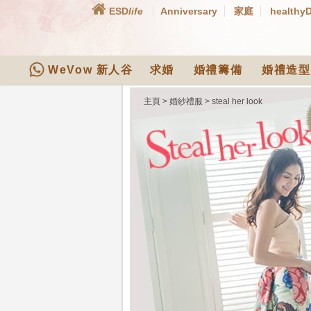
ESD
life
Anniversary
家庭
healthy
WeVow 新人谷
求婚
婚禮籌備
婚禮造型
主頁
>
婚紗禮服
>
steal her look