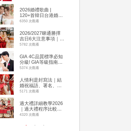
2026丙午馬年運程！
婚宴價錢
專業擇日結婚+避開沖
2026婚禮歌曲 |
【202
煞生肖指南
120+首韓日台港婚禮
介】婚嫁
必備結婚歌曲清單 |
惠 | 1
6350 次觀看
4064 次觀
附歌曲連結、持續更
餐及價錢
新
2026/2027睇通勝擇
回禮小禮
吉日6大注意事項｜自
宴/婚禮
行擇日攻略！宜嫁娶
意推介｜
5782 次觀看
4014 次觀
結婚吉日、擇日禁
到的客製
忌、相沖生肖一覽
姊妹禮物
GIA 4C品質標準必知
人情公價2
新）
分級! GIA等級指南如
結婚人情
何助你在婚前成為鑽
爐！十大
5374 次觀看
3937 次觀
石達人
額一覽｜
是封寫法
人情利是封寫法｜結
【姊妹裙
婚祝福語、署名、格
新娘大讚
式寫法教學｜中英文
裙店 度身訂造效果好
5171 次觀看
3746 次觀
版結婚賀詞一覽
過淘寶
過大禮詳細教學2026
禮金公價
｜過大禮程序比較、
中位數最
用品checklist、包羅
文了解男
4320 次觀看
3607 次觀
萬有利是｜過大禮禁
金與女家
忌及吉祥說話
額