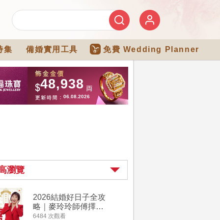
特集
備婚實用工具
免費 Wedding Planner
高瀏覽
2026結婚好日子全攻
婚宴場地2
略｜麥玲玲師傅擇宜
15大酒
嫁娶結婚吉日｜一覽
廳婚禮場
6484 次觀看
4274 次觀