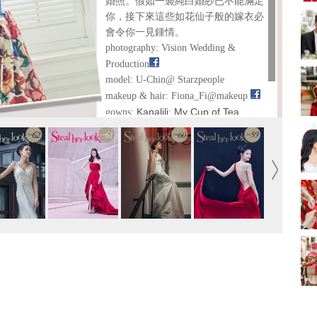
婚照。假如一襲純白婚紗已不能滿足
新娘出門、斟茶、戴
你，接下來這些如花仙子般的嫁衣必
金器時金句
奢華婚宴場地 2026｜
會令你一見鍾情。
5大全港最奢華婚宴場
photography: Vision Wedding &
地推介！四季酒店、
2312 次觀看
瑰麗酒店、麗晶酒
Production
店、Cloud 39、合和
2026人氣結婚餅卡禮
model: U-Chin@ Starzpeople
酒店 打造夢幻氣派婚
券一覽｜最新嫁喜餅
makeup & hair: Fiona_Fi@makeup
禮
卡優惠折扣！奇華、
2312 次觀看
Kanalili
My Cup of Tea
gowns:
;
A-1 Bakery、天仁茗
Bridal
Moreno Bridal
;
;
茶、ROYCE'、Paul
過大禮套裝｜2026年
Silentsiren.with Bridals ’
Lafayet、agnès b.
過大禮專門店至抵套
Vision Wedding &
special thanks to
裝清單｜鮑魚花膠海
1764 次觀看
味籃價錢最平$1,988
Production
for the perfect location;
起
2026室內Pre-
Address: Room1204,12/F, Sunbeam
wedding邊間好？9間
Plaza, 1155 Canton Road, Prince
香港婚紗攝影Studio
1721 次觀看
Edward, Kowloon
推介| 婚紗相格調及價
text & arrangement: Fanny
錢
結婚禮物送咩好 |
2026年閨蜜新婚禮物
推薦 | 8大貼心結婚送
1541 次觀看
禮靈感