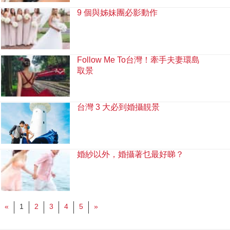
9 個與姊妹團必影動作
Follow Me To台灣！牽手夫妻環島
取景
台灣 3 大必到婚攝靚景
婚紗以外，婚攝著乜最好睇？
«
1
2
3
4
5
»