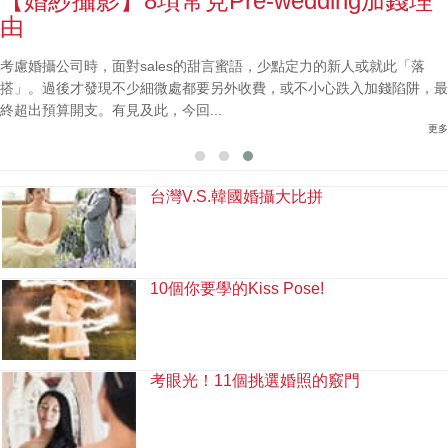
【婚紗攝影】8項常見Pre-wedding加錢理
由
考慮婚攝公司時，面對sales的甜言蜜語，少點定力的新人或就此「落
搭」。過後才發現不少細微處都要另外收費，或不小心跌入加錢陷阱，最
終超出預算開支。有見及此，今回...
更多
台灣V.S.韓國婚攝大比拼
10個你要學的Kiss Pose!
考眼光！11個挑選婚照的竅門