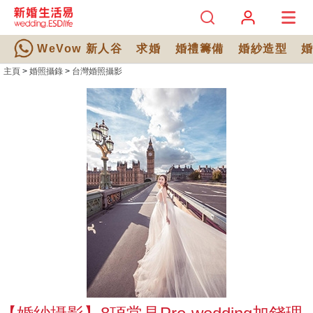
WeVow 新人谷
求婚
婚禮籌備
婚紗造型
主頁
>
婚照攝錄
>
台灣婚照攝影