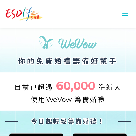
你的免費婚禮籌備好幫手
60,000
目前已超過
準新人
使用
WeVow
籌備婚禮
今日起輕鬆籌備婚禮！