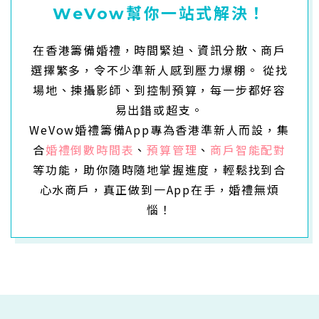
WeVow幫你一站式解決！
在香港籌備婚禮，時間緊迫、資訊分散、商戶
選擇繁多，令不少準新人感到壓力爆棚。
從找
場地、揀攝影師、到控制預算，每一步都好容
易出錯或超支。
WeVow婚禮籌備App專為香港準新人而設，集
合
婚禮倒數時間表
、
預算管理
、
商戶智能配對
等功能，
助你隨時隨地掌握進度，輕鬆找到合
心水商戶，真正做到一App在手，婚禮無煩
惱！