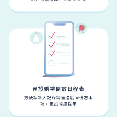
預設婚禮倒數日程表
方便準新人記錄籌備進度同備忘事
項，
更設鬧鐘提示