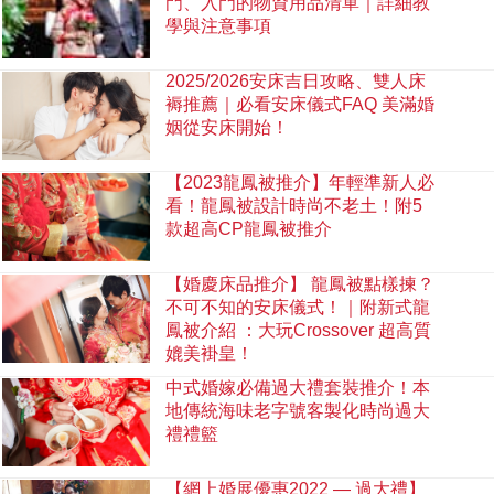
門、入門的物資用品清單｜詳細教
學與注意事項
2025/2026安床吉日攻略、雙人床
褥推薦｜必看安床儀式FAQ 美滿婚
姻從安床開始！
【2023龍鳳被推介】年輕準新人必
看！龍鳳被設計時尚不老土！附5
款超高CP龍鳳被推介
【婚慶床品推介】 龍鳳被點樣揀？
不可不知的安床儀式！｜附新式龍
鳳被介紹 ：大玩Crossover 超高質
媲美褂皇！
中式婚嫁必備過大禮套裝推介！本
地傳統海味老字號客製化時尚過大
禮禮籃
【網上婚展優惠2022 — 過大禮】