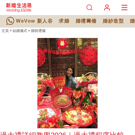
WeVow 新人谷
求婚
婚禮籌備
婚紗造型
主頁
>
結婚儀式
>
婚前禮儀