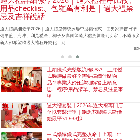
過大禮詳細教學2026｜過大禮程序比較、
用品checklist、包羅萬有利是｜過大禮禁
忌及吉祥說話
過大禮詳細教學2026｜過大禮是傳統嫁娶中必備儀式，由男家擇吉日準
備果籃、海味、利是禮金、椰子及喜餅等過大禮套裝送到女家，不過很多
新人都希望將過大禮程序簡化，到...
更多
上頭儀式完整版流程Q&A｜上頭儀
式幾時做最好？需要準備什麼物
品？專業大妗姐詳細解答上頭意
思、程序/用品清單、禁忌及注意事
項
過大禮套裝｜2026年過大禮專門店
至抵套裝清單｜鮑魚花膠海味籃價
錢最平$1,988起
中式婚嫁儀式完整攻略｜上頭、出