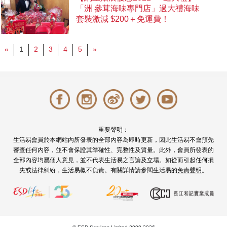
「洲 參茸海味專門店」過大禮海味
套裝激減 $200＋免運費！
«
1
2
3
4
5
»
重要聲明：
生活易會員於本網站內所發表的全部內容為即時更新，因此生活易不會預先
審查任何內容，並不會保證其準確性、完整性及質量。此外，會員所發表的
全部內容均屬個人意見，並不代表生活易之言論及立場。如從而引起任何損
失或法律糾紛，生活易概不負責。有關詳情請參閱生活易的
免責聲明
。