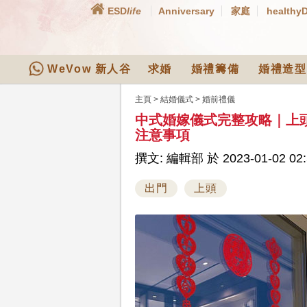
ESD
life
Anniversary
家庭
healthy
WeVow 新人谷
求婚
婚禮籌備
婚禮造型
主頁
>
結婚儀式
>
婚前禮儀
中式婚嫁儀式完整攻略｜上
注意事項
撰文: 編輯部 於 2023-01-02 02:
出門
上頭