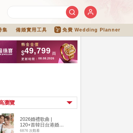
特集
備婚實用工具
免費 Wedding Planner
高瀏覽
2026婚禮歌曲 |
過大禮詳
120+首韓日台港婚禮
｜過大禮
必備結婚歌曲清單 |
用品chec
6876 次觀看
4264 次觀