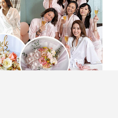
要隆重其事以婚前派對（Bridal Shower）正
派對，準新娘可以和一眾姊妹盡情狂歡，留下閨蜜
idal Shower是最佳選址，可以讓大家打卡呃
以及美食丶好好放鬆身心。很多酒店都特意推出了專