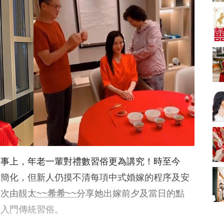
A-1 Bakery、天仁茗
茶、ROYCE'、Paul
中式婚禮敬茶吉利說
Lafayet、agnès b.
話 | 70+句兄弟姊妹團
必備結婚祝福金句 |
2664 次觀看
新娘出門、斟茶、戴
金器時金句
奢華婚宴場地 2026｜
5大全港最奢華婚宴場
地推介！四季酒店、
2048 次觀看
瑰麗酒店、麗晶酒
店、Cloud 39、合和
結婚禮物送咩好 |
酒店 打造夢幻氣派婚
2026年閨蜜新婚禮物
禮
推薦 | 8大貼心結婚送
1790 次觀看
禮靈感
Bridal Shower 7大籌
備指南Q&A丨婚前派
對主題活動、場地佈
1581 次觀看
大事上，年老一輩對禮數習俗更為講究！時至今
置構思丨Bridal
Shower打卡姊妹裝靈
2026室內Pre-
被簡化，但新人仍摸不清每項中式婚嫁的程序及安
感＋特色場地推介
wedding邊間好？9間
今次由靚太
~~希希~~
分享她出嫁前夕及當日的點
香港婚紗攝影Studio
1559 次觀看
推介| 婚紗相格調及價
及入門傳統習俗。
錢