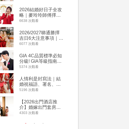
附歌曲連結、持續更
萬有利是
新
忌及吉祥
2026結婚好日子全攻
婚宴場地2
略｜麥玲玲師傅擇宜
15大酒
嫁娶結婚吉日｜一覽
廳婚禮場
6638 次觀看
4127 次觀
2026丙午馬年運程！
婚宴價錢
專業擇日結婚+避開沖
2026/2027睇通勝擇
回禮小禮
煞生肖指南
吉日6大注意事項｜自
宴/婚禮
行擇日攻略！宜嫁娶
意推介｜
6077 次觀看
4117 次觀
結婚吉日、擇日禁
到的客製
忌、相沖生肖一覽
姊妹禮物
GIA 4C品質標準必知
人情公價2
新）
分級! GIA等級指南如
結婚人情
何助你在婚前成為鑽
爐！十大
5374 次觀看
3835 次觀
石達人
額一覽｜
是封寫法
人情利是封寫法｜結
【姊妹裙
婚祝福語、署名、格
新娘大讚
式寫法教學｜中英文
裙店 度身訂造效果好
5196 次觀看
3726 次觀
版結婚賀詞一覽
過淘寶
【2026出門酒店推
禮金公價
介】婚嫁出門套房優
中位數最
惠 | 13間酒店出門套
文了解男
4303 次觀看
3380 次觀
餐及價錢
金與女家
額