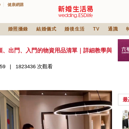
D
健康網購
婚照攝錄
結婚儀式
婚後生活
TV
通識
頭、出門、入門的物資用品清單｜詳細教學與
59
1823436 次觀看
最
2026人氣結婚餅卡禮
券一覽｜最新嫁喜餅
卡優惠折扣！奇華、
2842 次觀看