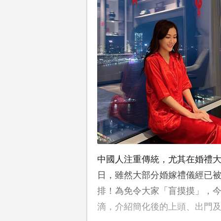
中國人注重傳統，尤其在婚禮
日，雖然大部分婚嫁禮儀經已
排！為免令大家「盲摸摸」，
滴，介紹簡化後的上頭、出門