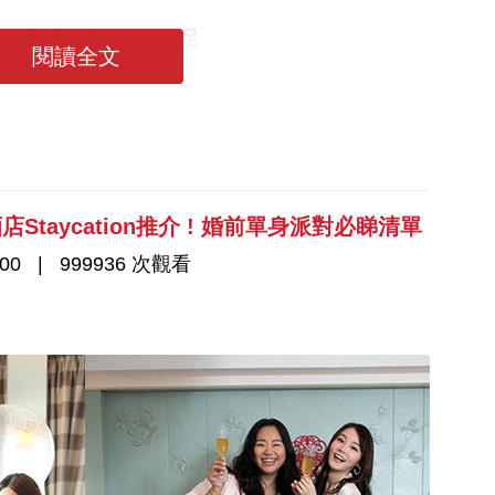
好！中式婚禮習俗要做足
閱讀全文
選酒店Staycation推介 ! 婚前單身派對必睇清單
00
999936 次觀看