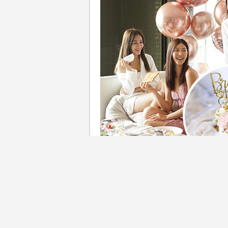
結婚象徵人生另一階段的展開，當然
式告別單身。藉著婚前的單身
間的獨特回憶。酒店絕對是舉行Br
Like之餘，又能夠享受Spa