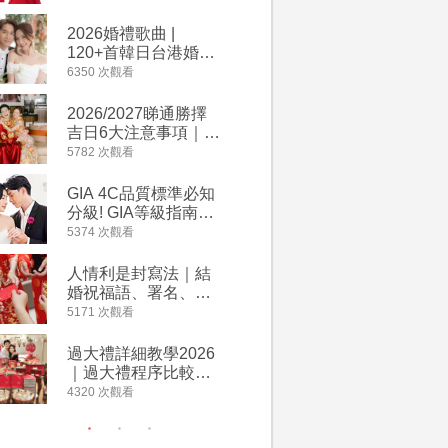
2026丙午馬年運程！
婚宴價錢
專業擇日結婚+避開沖
2026婚禮歌曲 |
【202
煞生肖指南
120+首韓日台港婚禮
介】婚嫁
必備結婚歌曲清單 |
惠 | 1
6350 次觀看
4064 次觀
附歌曲連結、持續更
餐及價錢
新
2026/2027睇通勝擇
回禮小禮
吉日6大注意事項｜自
宴/婚禮
行擇日攻略！宜嫁娶
意推介｜
5782 次觀看
4014 次觀
結婚吉日、擇日禁
到的客製
忌、相沖生肖一覽
姊妹禮物
GIA 4C品質標準必知
人情公價2
新）
分級! GIA等級指南如
結婚人情
何助你在婚前成為鑽
爐！十大
5374 次觀看
3937 次觀
石達人
額一覽｜
是封寫法
人情利是封寫法｜結
【姊妹裙
婚祝福語、署名、格
新娘大讚
式寫法教學｜中英文
裙店 度身訂造效果好
5171 次觀看
3746 次觀
版結婚賀詞一覽
過淘寶
過大禮詳細教學2026
禮金公價
｜過大禮程序比較、
中位數最
用品checklist、包羅
文了解男
4320 次觀看
3607 次觀
萬有利是｜過大禮禁
金與女家
忌及吉祥說話
額