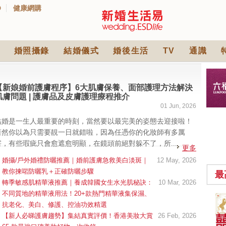
D
健康網購
婚照攝錄
結婚儀式
婚後生活
TV
通識
【新娘婚前護膚程序】6大肌膚保養、面部護理方法解決
肌膚問題 | 護膚品及皮膚護理療程推介
01 Jun, 2026
結婚是一生人最重要的時刻，當然要以最完美的姿態去迎接啦！
若然你以為只需要靚一日就錯啦，因為任憑你的化妝師有多厲
害，有些瑕疵只會愈遮愈明顯，在鏡頭前絕對躲不了，所...
更多
婚攝/戶外婚禮防曬推薦｜婚前護膚急救美白淡斑｜
12 May, 2026
教你揀啱防曬乳＋正確防曬步驟
最
轉季敏感肌精華液推薦｜養成韓國女生水光肌秘訣：
10 Mar, 2026
不同質地的精華液用法！20+款熱門精華液集保濕、
中式婚禮敬茶吉利說
抗老化、美白、修護、控油功效精選
話 | 70+句兄弟姊妹團
【新人必睇護膚趨勢】集結真實評價！香港美妝大賞
26 Feb, 2026
必備結婚祝福金句 |
2565 次觀看