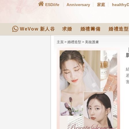
ESD
life
Anniversary
家庭
healthy
WeVow 新人谷
求婚
婚禮籌備
婚禮造型
主頁
>
婚禮造型
>
美妝護膚