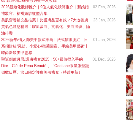
65 款最強口碑美妝好物一次收錄
新娘出門、斟茶、戴
2026新娘化妝師推介｜9位人氣化妝師推介｜新娘婚
02 Feb, 2026
金器時金句
奢華婚宴場地 2026｜
禮妝容、裙褂婚紗髮型合集
5大全港最奢華婚宴場
美肌營養補充品推薦丨比護膚品更有效？7大改善膚
23 Jan, 2026
地推介！四季酒店、
2312 次觀看
瑰麗酒店、麗晶酒
質氣色體態精選！膠原蛋白、抗氧化、美白淡斑、隔
店、Cloud 39、合和
油排毒
2026人氣結婚餅卡禮
酒店 打造夢幻氣派婚
券一覽｜最新嫁喜餅
2026新年/情人節美甲款式推薦丨法式貓眼腮紅、日
01 Jan, 2026
禮
卡優惠折扣！奇華、
2312 次觀看
系招財貓/繩結、小愛心/雛菊圖案、手繪美甲藝術丨
A-1 Bakery、天仁茗
時尚新娘美甲靈感
茶、ROYCE'、Paul
過大禮套裝｜2026年
聖誕倒數月曆/護膚禮盒2025｜50+最值得入手的
01 Dec, 2025
Lafayet、agnès b.
過大禮專門店至抵套
Dior、Clé de Peau Beauté 、L‘Occitane限量版聖誕
裝清單｜鮑魚花膠海
1764 次觀看
倒數日曆、節日限定護膚美妝禮盒（持續更新）
味籃價錢最平$1,988
起
2026室內Pre-
wedding邊間好？9間
香港婚紗攝影Studio
1721 次觀看
推介| 婚紗相格調及價
錢
結婚禮物送咩好 |
2026年閨蜜新婚禮物
推薦 | 8大貼心結婚送
1541 次觀看
禮靈感