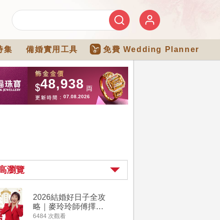
特集
備婚實用工具
免費 Wedding Planner
高瀏覽
2026結婚好日子全攻
婚宴場地2
略｜麥玲玲師傅擇宜
15大酒
嫁娶結婚吉日｜一覽
廳婚禮場
6484 次觀看
4274 次觀