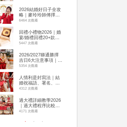
附歌曲連結、持續更
餐及價錢
新
2026結婚好日子全攻
人情公價2
略｜麥玲玲師傅擇宜
結婚人情
嫁娶結婚吉日｜一覽
爐！十大
6464 次觀看
4023 次觀
2026丙午馬年運程！
額一覽｜
專業擇日結婚+避開沖
是封寫法
回禮小禮物2026｜婚
婚宴場地2
煞生肖指南
宴/婚禮回禮20+款創
15大酒
意推介｜賓客最想收
廳婚禮場
5447 次觀看
3898 次觀
到的客製化DIY回禮、
婚宴價錢
姊妹禮物（持續更
2026/2027睇通勝擇
2026
新）
吉日6大注意事項｜自
券一覽｜
行擇日攻略！宜嫁娶
卡優惠折
5354 次觀看
3640 次觀
結婚吉日、擇日禁
A-1 Ba
忌、相沖生肖一覽
茶、ROY
人情利是封寫法｜結
【姊妹裙
Lafayet
婚祝福語、署名、格
新娘大讚
式寫法教學｜中英文
裙店 度身訂造效果好
4312 次觀看
3310 次觀
版結婚賀詞一覽
過淘寶
過大禮詳細教學2026
禮金公價
｜過大禮程序比較、
中位數最
用品checklist、包羅
文了解男
4171 次觀看
3042 次觀
萬有利是｜過大禮禁
金與女家
忌及吉祥說話
額