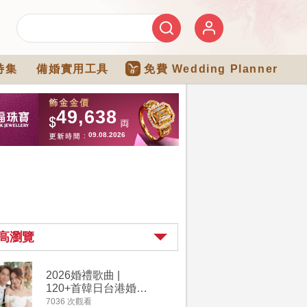
特集
備婚實用工具
免費 Wedding Planner
高瀏覽
2026婚禮歌曲 |
【202
120+首韓日台港婚禮
介】婚嫁
必備結婚歌曲清單 |
惠 | 1
7036 次觀看
4111 次觀