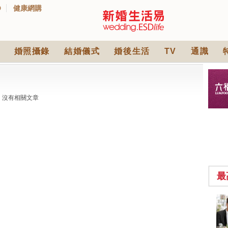
D
健康網購
婚照攝錄
結婚儀式
婚後生活
TV
通識
沒有相關文章
最
小型婚宴場地酒店
2026| 8間酒店小型婚
禮推介| 婚宴套餐/證
2430 次觀看