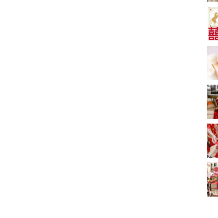
婚套餐收費
中式婚禮敬茶吉利說
話 | 70+句兄弟姊妹團
必備結婚祝福金句 |
2243 次觀看
新娘出門、斟茶、戴
金器時金句
奢華婚宴場地 2026｜
5大全港最奢華婚宴場
地推介！四季酒店、
2104 次觀看
瑰麗酒店、麗晶酒
店、Cloud 39、合和
結婚預算要準備多
酒店 打造夢幻氣派婚
少？婚禮項目支出完
禮
整收費清單
1605 次觀看
Bridal Shower 7大籌
備指南Q&A丨婚前派
對主題活動、場地佈
1516 次觀看
置構思丨Bridal
Shower打卡姊妹裝靈
過大禮套裝｜2026年
感＋特色場地推介
過大禮專門店至抵套
裝清單｜鮑魚花膠海
1513 次觀看
味籃價錢最平$1,988
起