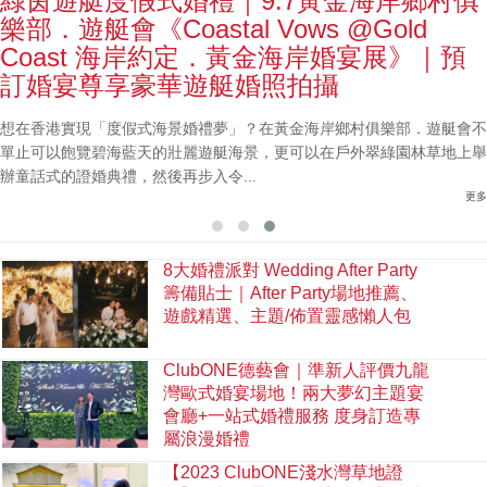
綠茵遊艇度假式婚禮｜9.7黃金海岸鄉村俱
樂部．遊艇會《Coastal Vows @Gold
Coast 海岸約定．黃金海岸婚宴展》｜預
訂婚宴尊享豪華遊艇婚照拍攝
想在香港實現「度假式海景婚禮夢」？在黃金海岸鄉村俱樂部．遊艇會不
單止可以飽覽碧海藍天的壯麗遊艇海景，更可以在戶外翠綠園林草地上舉
辦童話式的證婚典禮，然後再步入令...
更多
8大婚禮派對 Wedding After Party
籌備貼士｜After Party場地推薦、
遊戲精選、主題/佈置靈感懶人包
ClubONE德藝會｜準新人評價九龍
灣歐式婚宴場地！兩大夢幻主題宴
會廳+一站式婚禮服務 度身訂造專
屬浪漫婚禮
【2023 ClubONE淺水灣草地證