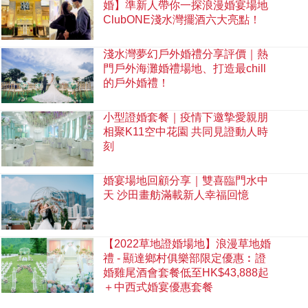
婚】準新人帶你一探浪漫婚宴場地
ClubONE淺水灣擺酒六大亮點！
淺水灣夢幻戶外婚禮分享評價｜熱
門戶外海灘婚禮場地、打造最chill
的戶外婚禮！
小型證婚套餐｜疫情下邀摯愛親朋
相聚K11空中花園 共同見證動人時
刻
婚宴場地回顧分享｜雙喜臨門水中
天 沙田畫舫滿載新人幸福回憶
【2022草地證婚場地】浪漫草地婚
禮 - 顯達鄉村俱樂部限定優惠︰證
婚雞尾酒會套餐低至HK$43,888起
＋中西式婚宴優惠套餐