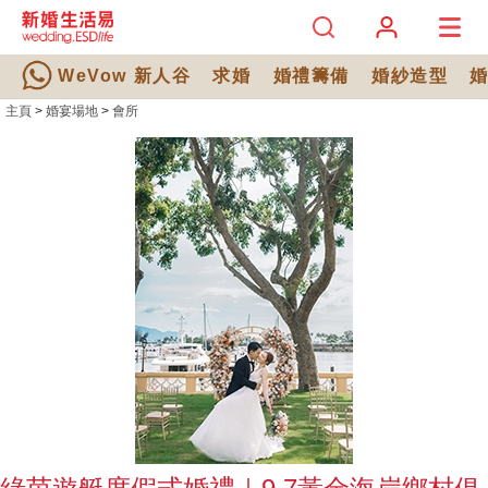
WeVow 新人谷
求婚
婚禮籌備
婚紗造型
主頁
>
婚宴場地
>
會所