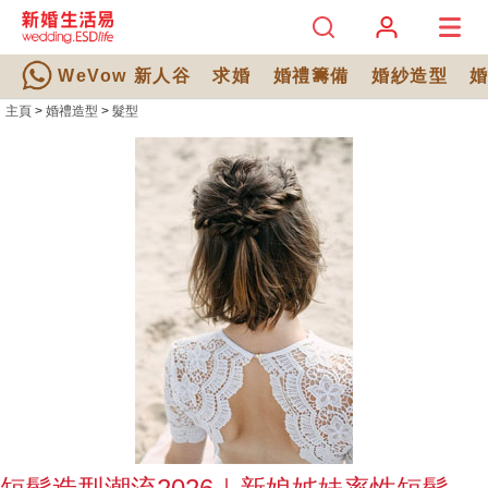
WeVow 新人谷
求婚
婚禮籌備
婚紗造型
主頁
>
婚禮造型
>
髮型