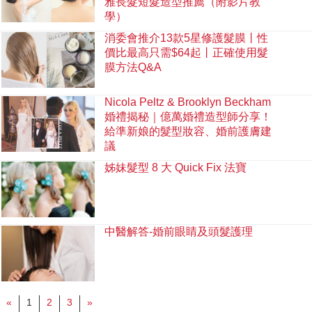
雅長髮短髮造型推薦（附影片教
學）
消委會推介13款5星修護髮膜丨性
價比最高只需$64起丨正確使用髮
膜方法Q&A
Nicola Peltz & Brooklyn Beckham
婚禮揭秘｜億萬婚禮造型師分享！
給準新娘的髮型妝容、婚前護膚建
議
姊妹髮型 8 大 Quick Fix 法寶
中醫解答-婚前眼睛及頭髮護理
«
1
2
3
»