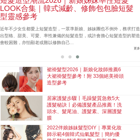
短髮造型潮流2026｜新娘姊妹率性短髮
LOOK合集｜韓式減齡、修飾包包臉短髮
型靈感參考
近年不少女生都愛上短髮造型，一眾準新娘、姊妹團也不例外，務求打造
出型格、甜美、可愛、率性兼備的短髮造型，或許會擔心短髮造型的塑造
會較困難，亦怕顯老或難以修飾自己...
更多
裙褂髮型2026｜新娘化妝師推薦6
大裙褂髮型參考！附 33個絕美褂頭
造型參考
居家護髮步驟丨毛躁髮質急救5大
護髮秘訣丨必備護髮產品推薦！洗
頭水、髮尾油、護髮素、深層護髮
膜
2022伴娘姊妹髮型DIY｜專業化妝
師示範4個韓式仙氣髮型｜簡約優