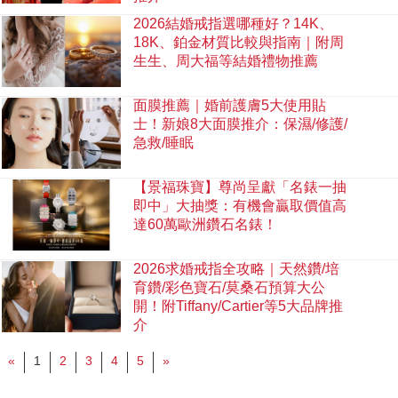
2026結婚戒指選哪種好？14K、
18K、鉑金材質比較與指南｜附周
生生、周大福等結婚禮物推薦
面膜推薦｜婚前護膚5大使用貼
士！新娘8大面膜推介：保濕/修護/
急救/睡眠
【景福珠寶】尊尚呈獻「名錶一抽
即中」大抽獎：有機會贏取價值高
達60萬歐洲鑽石名錶！
2026求婚戒指全攻略｜天然鑽/培
育鑽/彩色寶石/莫桑石預算大公
開！附Tiffany/Cartier等5大品牌推
介
«
1
2
3
4
5
»