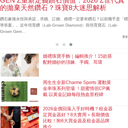
GEN Z重新定義鑽石價值：2026 Z世代真
的拋棄天然鑽石？珠寶8大迷思解析
鑽石象徵永恆與承諾，求婚、訂婚、婚禮一定要有鑽石？以前幾乎是「標
準答案」。近年培育鑽（Lab-Grown Diamond）與培育寶石（Lab-
Grown Gem...
更多
婚禮珠寶手飾｜編輯推介！15款搭
配輕婚紗的項鍊、手鐲、耳環
周生生全新Charme Sports 運動黃
金串珠系列登場 ！甜蜜情侶CP佩
戴 以黃金記錄每段熱血里程碑
2026金價回落入手好時機？租金器
定買金器好？8大實用＋長期價值
比較！附6大買金器及租金器品牌
推介