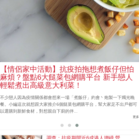
【情侶家中活動】抗疫拍拖想煮飯仔但怕
麻煩？盤點6大餸菜包網購平台 新手戀人
輕鬆煮出高級意大利菜！
不少戀人因為疫情關係都會想來一場「煮飯仔」約會丶炮製一下燭光晚
餐。小編這次就想跟大家推介6個餸菜包網購平台，幫大家足不出戶都可
以選購到新鮮食材，對想親自下廚的伴...
更多
調查：抗疫期間近6成港人增磅 營