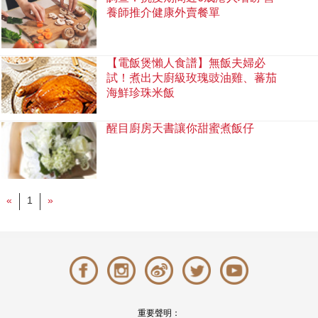
養師推介健康外賣餐單
【電飯煲懶人食譜】無飯夫婦必
試！煮出大廚級玫瑰豉油雞、蕃茄
海鮮珍珠米飯
醒目廚房天書讓你甜蜜煮飯仔
«
1
»
重要聲明：