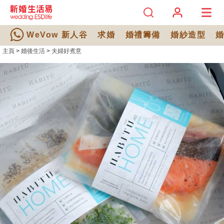
WeVow 新人谷
求婚
婚禮籌備
婚紗造型
主頁
>
婚後生活
>
夫婦好煮意