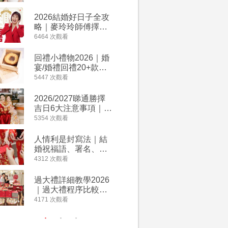
附歌曲連結、持續更
餐及價錢
新
2026結婚好日子全攻
人情公價2
略｜麥玲玲師傅擇宜
結婚人情
嫁娶結婚吉日｜一覽
爐！十大
6464 次觀看
4023 次觀
2026丙午馬年運程！
額一覽｜
專業擇日結婚+避開沖
是封寫法
回禮小禮物2026｜婚
婚宴場地2
煞生肖指南
宴/婚禮回禮20+款創
15大酒
意推介｜賓客最想收
廳婚禮場
5447 次觀看
3898 次觀
到的客製化DIY回禮、
婚宴價錢
姊妹禮物（持續更
2026/2027睇通勝擇
2026
新）
吉日6大注意事項｜自
券一覽｜
行擇日攻略！宜嫁娶
卡優惠折
5354 次觀看
3640 次觀
結婚吉日、擇日禁
A-1 Ba
忌、相沖生肖一覽
茶、ROY
人情利是封寫法｜結
【姊妹裙
Lafayet
婚祝福語、署名、格
新娘大讚
式寫法教學｜中英文
裙店 度身訂造效果好
4312 次觀看
3310 次觀
版結婚賀詞一覽
過淘寶
過大禮詳細教學2026
禮金公價
｜過大禮程序比較、
中位數最
用品checklist、包羅
文了解男
4171 次觀看
3042 次觀
萬有利是｜過大禮禁
金與女家
忌及吉祥說話
額