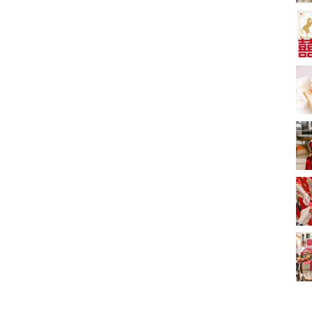
婚套餐收費
中式婚禮敬茶吉利說
話 | 70+句兄弟姊妹團
必備結婚祝福金句 |
2243 次觀看
新娘出門、斟茶、戴
金器時金句
奢華婚宴場地 2026｜
5大全港最奢華婚宴場
地推介！四季酒店、
2104 次觀看
瑰麗酒店、麗晶酒
店、Cloud 39、合和
結婚預算要準備多
酒店 打造夢幻氣派婚
少？婚禮項目支出完
禮
整收費清單
1605 次觀看
Bridal Shower 7大籌
備指南Q&A丨婚前派
對主題活動、場地佈
1516 次觀看
置構思丨Bridal
Shower打卡姊妹裝靈
過大禮套裝｜2026年
感＋特色場地推介
過大禮專門店至抵套
裝清單｜鮑魚花膠海
1513 次觀看
味籃價錢最平$1,988
起