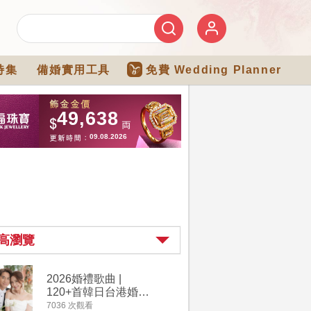
特集
備婚實用工具
免費 Wedding Planner
高瀏覽
2026婚禮歌曲 |
【202
120+首韓日台港婚禮
介】婚嫁
必備結婚歌曲清單 |
惠 | 1
7036 次觀看
4111 次觀