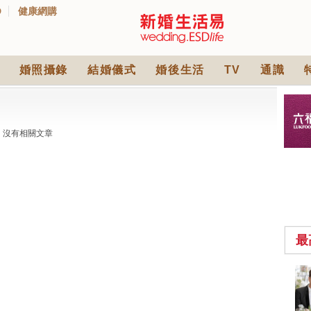
D
健康網購
婚照攝錄
結婚儀式
婚後生活
TV
通識
沒有相關文章
最
小型婚宴場地酒店
2026| 8間酒店小型婚
禮推介| 婚宴套餐/證
2430 次觀看