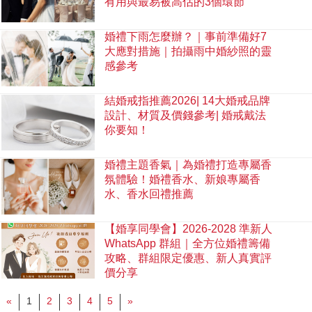
有用與最易被高估的3個環節
婚禮下雨怎麼辦？｜事前準備好7
大應對措施｜拍攝雨中婚紗照的靈
感參考
結婚戒指推薦2026| 14大婚戒品牌
設計、材質及價錢參考| 婚戒戴法
你要知！
婚禮主題香氣｜為婚禮打造專屬香
氛體驗！婚禮香水、新娘專屬香
水、香水回禮推薦
【婚享同學會】2026-2028 準新人
WhatsApp 群組｜全方位婚禮籌備
攻略、群組限定優惠、新人真實評
價分享
«
1
2
3
4
5
»