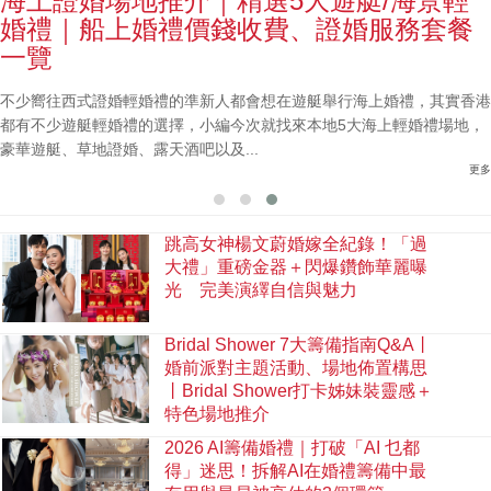
海上證婚場地推介｜精選5大遊艇/海景輕
婚禮｜船上婚禮價錢收費、證婚服務套餐
一覽
不少嚮往西式證婚輕婚禮的準新人都會想在遊艇舉行海上婚禮，其實香港
都有不少遊艇輕婚禮的選擇，小編今次就找來本地5大海上輕婚禮場地，
豪華遊艇、草地證婚、露天酒吧以及...
更多
跳高女神楊文蔚婚嫁全紀錄！「過
大禮」重磅金器＋閃爆鑽飾華麗曝
光 完美演繹自信與魅力
Bridal Shower 7大籌備指南Q&A丨
婚前派對主題活動、場地佈置構思
丨Bridal Shower打卡姊妹裝靈感＋
特色場地推介
2026 AI籌備婚禮｜打破「AI 乜都
得」迷思！拆解AI在婚禮籌備中最