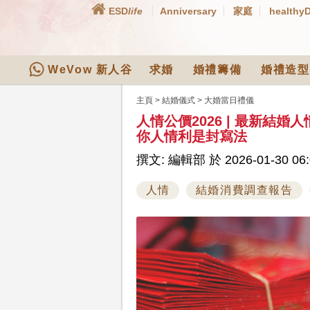
ESD
life
Anniversary
家庭
healthy
WeVow 新人谷
求婚
婚禮籌備
婚禮造型
主頁
>
結婚儀式
>
大婚當日禮儀
人情公價2026 | 最新結
你人情利是封寫法
撰文: 編輯部 於 2026-01-30 06:
人情
結婚消費調查報告