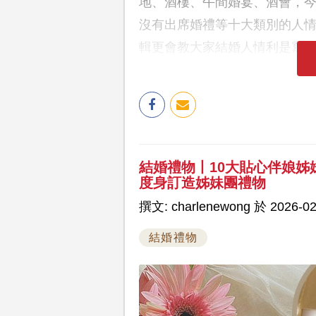
地、酒樓、午間婚宴、酒會，
沒有出席婚禮等十大類別的人
輯更會教大家結婚人情利是寫
結婚禮物丨10大貼心伴娘
度身訂造姊妹團禮物
撰文: charlenewong 於 2026-02
結婚禮物