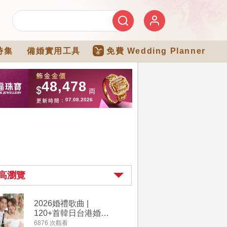
特集
備婚實用工具
免費 Wedding Planner
高瀏覽
2026婚禮歌曲 |
過大禮詳
120+首韓日台港婚禮
｜過大禮
必備結婚歌曲清單 |
用品chec
6876 次觀看
4264 次觀