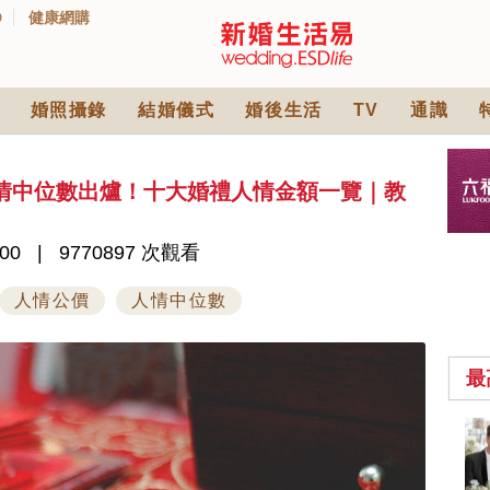
D
健康網購
婚照攝錄
結婚儀式
婚後生活
TV
通識
婚人情中位數出爐！十大婚禮人情金額一覽｜教
00
9770897 次觀看
人情公價
人情中位數
最
2026人氣結婚餅卡禮
券一覽｜最新嫁喜餅
卡優惠折扣！奇華、
2842 次觀看