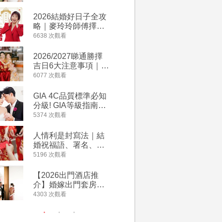
附歌曲連結、持續更
萬有利是
新
忌及吉祥
2026結婚好日子全攻
婚宴場地2
略｜麥玲玲師傅擇宜
15大酒
嫁娶結婚吉日｜一覽
廳婚禮場
6638 次觀看
4127 次觀
2026丙午馬年運程！
婚宴價錢
專業擇日結婚+避開沖
2026/2027睇通勝擇
回禮小禮
煞生肖指南
吉日6大注意事項｜自
宴/婚禮
行擇日攻略！宜嫁娶
意推介｜
6077 次觀看
4117 次觀
結婚吉日、擇日禁
到的客製
忌、相沖生肖一覽
姊妹禮物
GIA 4C品質標準必知
人情公價2
新）
分級! GIA等級指南如
結婚人情
何助你在婚前成為鑽
爐！十大
5374 次觀看
3835 次觀
石達人
額一覽｜
是封寫法
人情利是封寫法｜結
【姊妹裙
婚祝福語、署名、格
新娘大讚
式寫法教學｜中英文
裙店 度身訂造效果好
5196 次觀看
3726 次觀
版結婚賀詞一覽
過淘寶
【2026出門酒店推
禮金公價
介】婚嫁出門套房優
中位數最
惠 | 13間酒店出門套
文了解男
4303 次觀看
3380 次觀
餐及價錢
金與女家
額