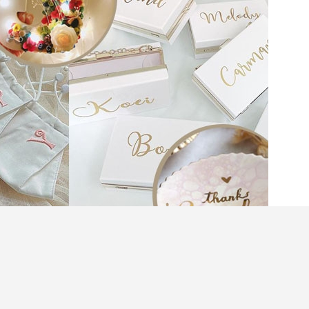
不少得新娘背後的一眾姊妹伴娘團的支持，新娘子
。但是，挑選伴娘禮物／閨密禮物亦非一件易事，