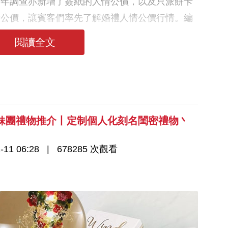
今年調查亦新增了簽紙的人情公價，以及只派餅卡
情公價，讓賓客們率先了解婚禮人情公價行情。編
法，立即學起來吧！
閱讀全文
姊妹團禮物推介丨定制個人化刻名閨密禮物丶
-11 06:28
678285 次觀看