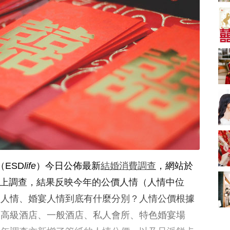
A-1 Bakery、天仁茗
茶、ROYCE'、Paul
中式婚禮敬茶吉利說
Lafayet、agnès b.
話 | 70+句兄弟姊妹團
必備結婚祝福金句 |
2664 次觀看
新娘出門、斟茶、戴
金器時金句
奢華婚宴場地 2026｜
5大全港最奢華婚宴場
地推介！四季酒店、
2048 次觀看
瑰麗酒店、麗晶酒
店、Cloud 39、合和
結婚禮物送咩好 |
酒店 打造夢幻氣派婚
2026年閨蜜新婚禮物
禮
推薦 | 8大貼心結婚送
1790 次觀看
禮靈感
Bridal Shower 7大籌
備指南Q&A丨婚前派
對主題活動、場地佈
1581 次觀看
（ESD
life
）今日公佈最新
結婚消費調查
，網站於
置構思丨Bridal
Shower打卡姊妹裝靈
2026室內Pre-
了網上調查，結果反映今年的公價人情（人情中位
感＋特色場地推介
wedding邊間好？9間
禮人情、婚宴人情到底有什麼分別？人情公價根據
香港婚紗攝影Studio
1559 次觀看
推介| 婚紗相格調及價
為高級酒店、一般酒店、私人會所、特色婚宴場
錢