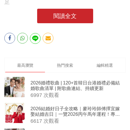
足
閱讀全文
最高瀏覽
熱門搜索
編輯精選
2026婚禮歌曲 | 120+首韓日台港婚禮必備結
婚歌曲清單 | 附歌曲連結、持續更新
6997 次觀看
2026結婚好日子全攻略｜麥玲玲師傅擇宜嫁
娶結婚吉日｜一覽2026丙午馬年運程！專業
擇日結婚+避開沖煞生肖指南
6617 次觀看