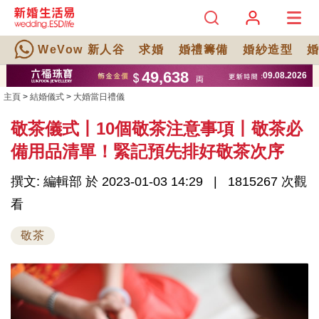
WeVow 新人谷
求婚
婚禮籌備
婚紗造型
主頁
>
結婚儀式
>
大婚當日禮儀
敬茶儀式丨10個敬茶注意事項丨敬茶必
備用品清單！緊記預先排好敬茶次序
撰文: 編輯部 於 2023-01-03 14:29
1815267 次觀
看
敬茶