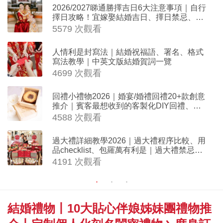
2026/2027睇通勝擇吉日6大注意事項｜自行
擇日攻略！宜嫁娶結婚吉日、擇日禁忌、相
沖生肖一覽
5579 次觀看
人情利是封寫法｜結婚祝福語、署名、格式
寫法教學｜中英文版結婚賀詞一覽
4699 次觀看
回禮小禮物2026｜婚宴/婚禮回禮20+款創意
推介｜賓客最想收到的客製化DIY回禮、姊
妹禮物（持續更新）
4588 次觀看
過大禮詳細教學2026｜過大禮程序比較、用
品checklist、包羅萬有利是｜過大禮禁忌及
吉祥說話
4191 次觀看
結婚禮物丨10大貼心伴娘姊妹團禮物推