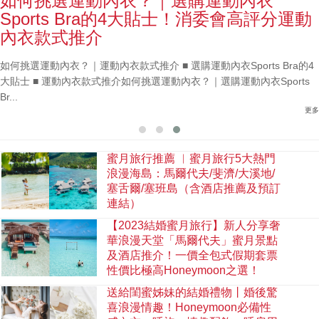
如何挑選運動內衣？｜選購運動內衣
Sports Bra的4大貼士！消委會高評分運動
內衣款式推介
如何挑選運動內衣？｜運動內衣款式推介 ■ 選購運動內衣Sports Bra的4
大貼士 ■ 運動內衣款式推介如何挑選運動內衣？｜選購運動內衣Sports
Br...
更多
蜜月旅行推薦 ︳蜜月旅行5大熱門
浪漫海島：馬爾代夫/斐濟/大溪地/
塞舌爾/塞班島（含酒店推薦及預訂
連結）
【2023結婚蜜月旅行】新人分享奢
華浪漫天堂「馬爾代夫」蜜月景點
及酒店推介！一價全包式假期套票
性價比極高Honeymoon之選！
送給閨蜜姊妹的結婚禮物丨婚後驚
喜浪漫情趣！Honeymoon必備性