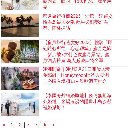
感內衣、睡袍、情趣配飾、睡房用
品
蜜月旅行推薦2023｜沙巴、浮羅交
怡海島最美夕陽 此生必到夢幻海
灘、雨林探訪
【蜜月旅行邊度好2022】體驗「即
刻隨心所往，心想獅城」蜜月之旅
｜新加坡7大特色度蜜月景點、蜜
月酒店推薦 新人必藏口袋名單
澳洲開關｜澳洲2月21日開放入境
免隔離！Honeymoon唔洗去長洲
｜必睇入境須知＋景點酒店推介
【泰國海外結婚勝地】疫情無阻海
外婚禮！來場浪漫的隱世小島沙灘
證婚派對！
«
1
2
3
4
5
»