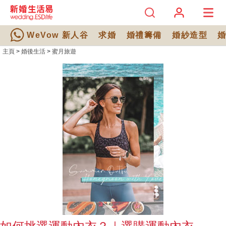
WeVow 新人谷
求婚
婚禮籌備
婚紗造型
主頁
>
婚後生活
>
蜜月旅遊