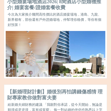
小型婚宴場地酒店2026| 8間酒店小型婚禮推
介| 婚宴套餐/證婚套餐收費
今次為大家推介幾間高性價比的酒店婚宴場地，港島、九龍、
新界都有，部份還有戶外證婚場地，仲幫埋你格價，等你有個
好預算！
【新婚理財計劃】婚後別再怕講錢傷感情 理
財專家教你做對富夫妻
給新婚夫婦財務的建議 「我願對你承諾，從今天開始，無論是
順境或是逆境，富有或貧窮」 每一對結婚的伴侶也熟悉以上字