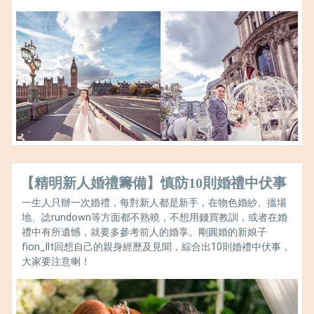
【精明新人婚禮籌備】慎防10則婚禮中伏事
一生人只辦一次婚禮，每對新人都是新手，在物色婚紗、搵場
地、諗rundown等方面都不熟曉，不想用錢買教訓，或者在婚
禮中有所遺憾，就要多參考前人的婚享。剛圓婚的新娘子
fion_llt回想自己的親身經歷及見聞，綜合出10則婚禮中伏事，
大家要注意喇！