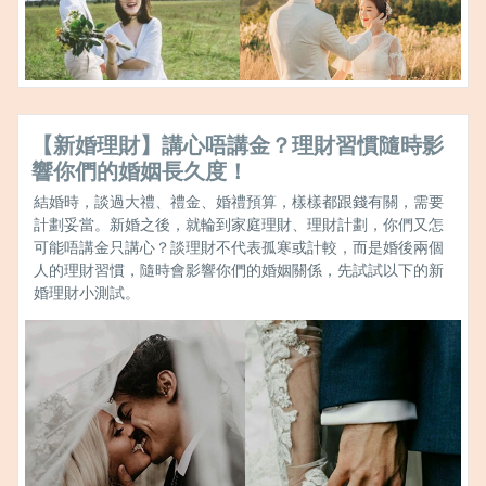
【新婚理財】講心唔講金？理財習慣隨時影
響你們的婚姻長久度！
結婚時，談過大禮、禮金、婚禮預算，樣樣都跟錢有關，需要
計劃妥當。新婚之後，就輪到家庭理財、理財計劃，你們又怎
可能唔講金只講心？談理財不代表孤寒或計較，而是婚後兩個
人的理財習慣，隨時會影響你們的婚姻關係，先試試以下的新
婚理財小測試。