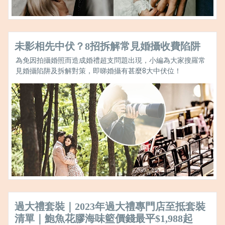
未影相先中伏？8招拆解常見婚攝收費陷阱
為免因拍攝婚照而造成婚禮超支問題出現，小編為大家搜羅常
見婚攝陷阱及拆解對策，即睇婚攝有甚麼8大中伏位！
過大禮套裝｜2023年過大禮專門店至抵套裝
清單｜鮑魚花膠海味籃價錢最平$1,988起