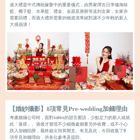
過大禮是中式傳統嫁娶中的重要儀式，由男家擇吉日準備海味
籃、椰子籃、水果籃、禮金、金器及唐餅等送到女家，女家亦
需要回禮，而過大禮所需要的物資清單絕對讓不少年輕的新人
大感崩潰！
【婚紗攝影】8項常見Pre-wedding加錢理由
考慮婚攝公司時，面對sales的甜言蜜語，少點定力的新人或就
此「落搭」。過後才發現不少細微處都要另外收費，或不小心
跌入加錢陷阱，最終超出預算開支。有見及此，今回收集了8
項常見加錢理由，供各位參考及提防。