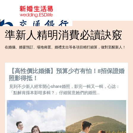
準新人精明消費必讀訣竅
在婚攝、婚宴預訂、場地佈置、婚禮支出等各項目精打細算，做對至醒新人！
【高性價比婚攝】預算少冇有怕！8招保證婚
照影得抵！
見到不少新人經常開心share婚照，影完一輯又一輯，心諗：
「點解肯揼本影咁多輯？」仔細留意她們的婚照...