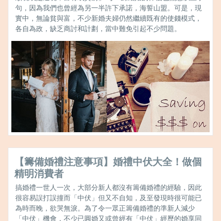
句，因為我們也曾經為另一半許下承諾，海誓山盟。可是，現
實中，無論貧與富，不少新婚夫婦仍然繼續既有的使錢模式，
各自為政，缺乏商討和計劃，當中難免引起不少問題。
【籌備婚禮注意事項】婚禮中伏大全！做個
精明消費者
搞婚禮一世人一次，大部分新人都沒有籌備婚禮的經驗，因此
很容易誤打誤撞而「中伏」但又不自知，及至發現時很可能已
為時而晚，欲哭無淚。為了令一眾正籌備婚禮的準新人減少
「中伏」機會，不少已圓婚又或曾經有「中伏」經歷的婚享同