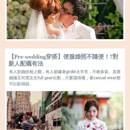
【Pre-wedding穿搭】便服婚照不隨便！7對
新人配襯有法
有人影婚紗相上癮，有人卻嫌著girdle太辛苦，不敢多影。其實
婚攝又何需次次full gear出動，只要識得襯，著casual wear都
可以影得靚。