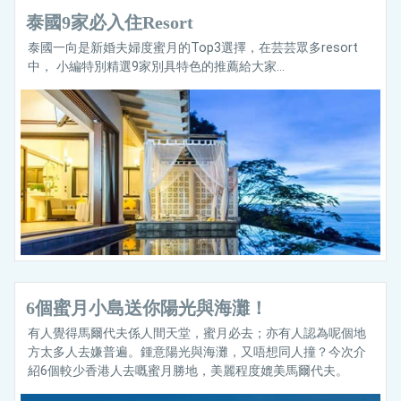
泰國9家必入住Resort
泰國一向是新婚夫婦度蜜月的Top3選擇，在芸芸眾多resort
中， 小編特別精選9家別具特色的推薦給大家...
6個蜜月小島送你陽光與海灘！
有人覺得馬爾代夫係人間天堂，蜜月必去；亦有人認為呢個地
方太多人去嫌普遍。鍾意陽光與海灘，又唔想同人撞？今次介
紹6個較少香港人去嘅蜜月勝地，美麗程度媲美馬爾代夫。