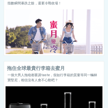
指數瞬間暴跌之餘，還要冷戰收場！
拖住全球最貴行李箱去蜜月
一個大男人拖喼都要講taste，假如行李箱的質量等同一輛林
寶堅尼，相信沒有人會不心動吧？