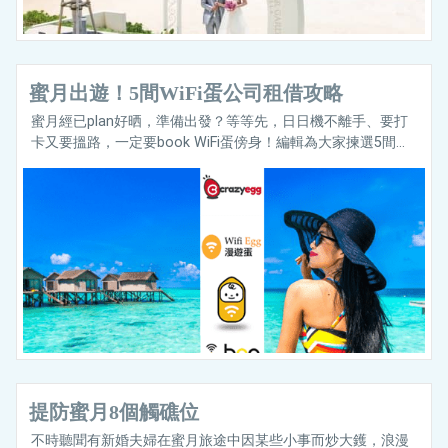
蜜月出遊！5間WiFi蛋公司租借攻略
蜜月經已plan好晒，準備出發？等等先，日日機不離手、要打
卡又要搵路，一定要book WiFi蛋傍身！編輯為大家揀選5間...
提防蜜月8個觸礁位
不時聽聞有新婚夫婦在蜜月旅途中因某些小事而炒大鑊，浪漫