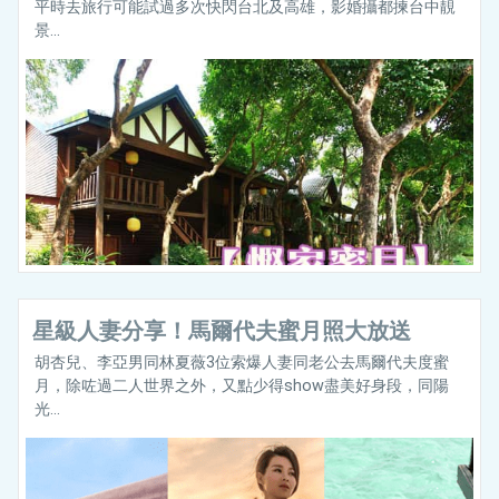
平時去旅行可能試過多次快閃台北及高雄，影婚攝都揀台中靚
景...
星級人妻分享！馬爾代夫蜜月照大放送
胡杏兒、李亞男同林夏薇3位索爆人妻同老公去馬爾代夫度蜜
月，除咗過二人世界之外，又點少得show盡美好身段，同陽
光...