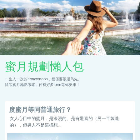
蜜月規劃懶人包
一生人一次的honeymoon，梗係要浪漫為先。
除咗蜜月地點考慮，仲有好多item等你安排！
度蜜月等同普通旅行？
女人心目中的蜜月，是浪漫的、是有驚喜的（另一半製造
的），但男人不是這樣想...