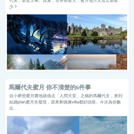
代夫，新意欠奉。其實，世界那麼大，蜜月地方又豈止那麼
少？
馬爾代夫蜜月 你不清楚的6件事
自小夢想蜜月勝地就係去「人間天堂」之稱的馬爾代夫，來到
結婚plan蜜月先發現，原來剩係揀villa都好頭痕。今次為你數
出...