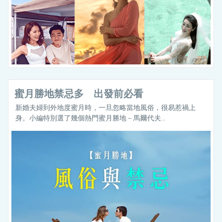
蜜月勝地禁忌多 出發前必看
新婚夫婦到外地度蜜月時，一旦忽略當地風俗，很易惹禍上
身。小編特別選了幾個熱門蜜月勝地－馬爾代夫...