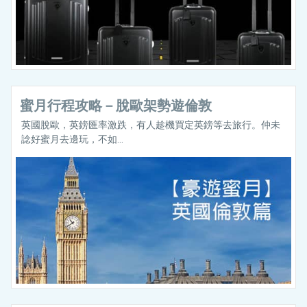
蜜月行程攻略－脫歐架勢遊倫敦
英國脫歐，英鎊匯率激跌，有人趁機買定英鎊等去旅行。仲未
諗好蜜月去邊玩，不如...