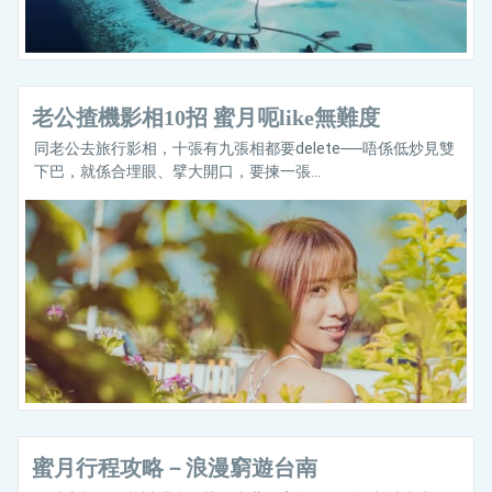
老公揸機影相10招 蜜月呃like無難度
同老公去旅行影相，十張有九張相都要delete──唔係低炒見雙
下巴，就係合埋眼、擘大開口，要揀一張...
蜜月行程攻略－浪漫窮遊台南