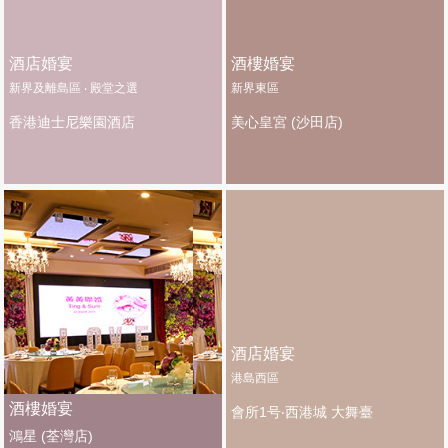
酒店婚宴
酒樓婚宴
新界及離島區 ‧ 殿堂之選
新界東區
香港迪士尼樂園酒店
美心皇宮 (沙田店)
酒店婚宴
港島西區
酒樓婚宴
會所1号‧西港城 大舞臺
鴻星 (荃灣店)