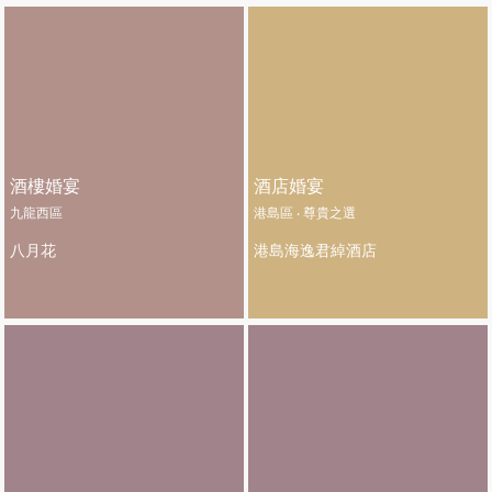
酒樓婚宴
酒店婚宴
九龍西區
港島區 ‧ 尊貴之選
八月花
港島海逸君綽酒店