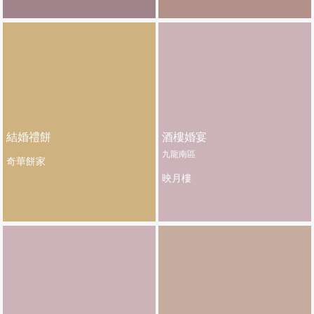
結婚禮餅
酒樓婚宴
九龍南區
奇華餅家
映月樓