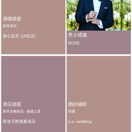
酒樓婚宴
新界東區
男士禮服
美心皇宮 (沙田店)
BOSS
酒店婚宴
婚紗攝影
新界及離島區 ‧ 優越之選
韓國
香港天際萬豪酒店
s.a. wedding