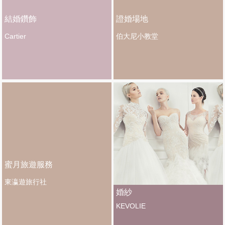
結婚鑽飾
證婚場地
Cartier
伯大尼小教堂
蜜月旅遊服務
東瀛遊旅行社
婚紗
KEVOLIE