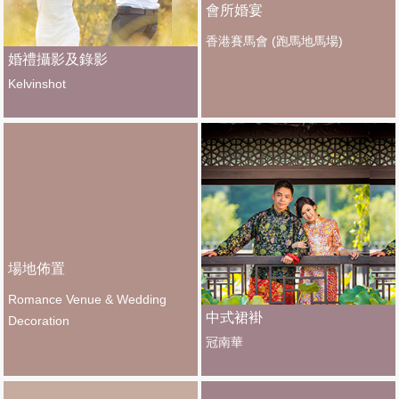
會所婚宴
香港賽馬會 (跑馬地馬場)
婚禮攝影及錄影
Kelvinshot
場地佈置
Romance Venue & Wedding
中式裙褂
Decoration
冠南華