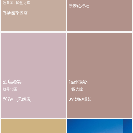
港島區 ‧ 殿堂之選
康泰旅行社
香港四季酒店
酒店婚宴
婚紗攝影
新界北區
中國大陸
彩晶軒 (元朗店)
3V 婚紗攝影